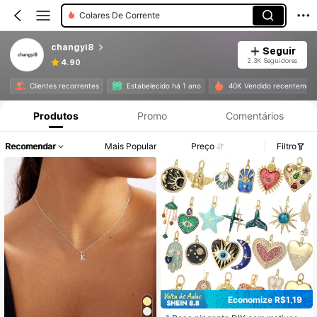
Colares De Corrente
changyi8
Seguir
2.3K Seguidores
4.90
Clientes recorrentes
Estabelecido há 1 ano
40K Vendido recentemen
Produtos
Promo
Comentários
Recomendar
Mais Popular
Preço
Filtro
Economize R$1,19