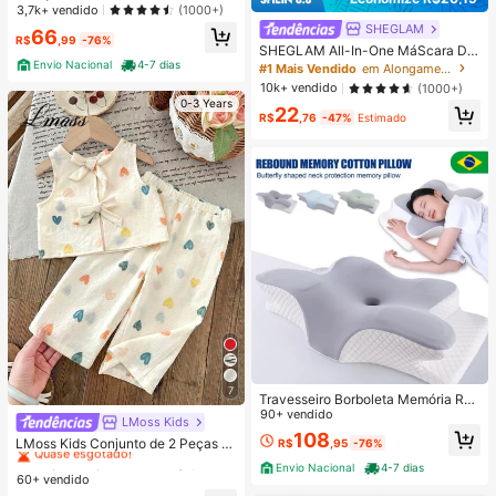
A ALTA PANTALONA WIDE LEG LIS
3,7k+ vendido
(1000+)
A DENIM PREMIUM-11.11 Promoçã
SHEGLAM
66
o Cor Preto
R$
,99
-76%
SHEGLAM All-In-One MáScara De
Volume E Alongamento RíMel Marc
Envio Nacional
4-7 dias
#1 Mais Vendido
em Alongamento Rímel
a De Beleza CosméTicos Maquiage
10k+ vendido
(1000+)
m Para Mulheres E Meninas
0-3 Years
22
R$
,76
-47%
Estimado
7
Travesseiro Borboleta Memória Rec
uperação Lenta Pescoço Algodão
90+ vendido
LMoss Kids
#4 Mais Vendido
em Geométrico Blusa regata coordenada para bebês m
108
Quase esgotado!
LMoss Kids Conjunto de 2 Peças p
R$
,95
-76%
ara Bebê Menina com Top Floral Se
#4 Mais Vendido
#4 Mais Vendido
em Geométrico Blusa regata coordenada para bebês m
em Geométrico Blusa regata coordenada para bebês m
Envio Nacional
4-7 dias
m Mangas e Calça Casual Solta, Ro
60+ vendido
Quase esgotado!
Quase esgotado!
upa de Bebê Menina Estilo Vintage