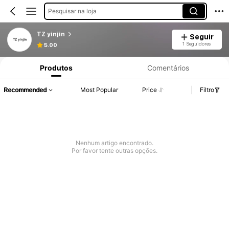
Pesquisar na loja
TZ yinjin
Seguir
1 Seguidores
5.00
Produtos
Comentários
Recommended
Most Popular
Price
Filtro
Nenhum artigo encontrado.
Por favor tente outras opções.