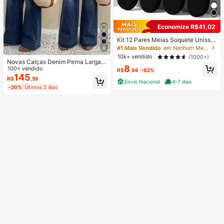
Economize R$41,02
Kit 12 Pares Meias Soquete Unisse
x Cano Curto Preta Ou Branca 35-
#1 Mais Vendido
em Nenhum Meias Femininas
8
40
10k+ vendido
(1000+)
Novas Calças Denim Perna Larga F
8
emininas, Calças Casuais de Moda
100+ vendido
R$
,98
-82%
de Alta Qualidade, Ajuste Confortáv
145
R$
,59
Envio Nacional
4-7 dias
el, Adequadas para Todas as Estaç
-20%
Últimos 2 dias
ões, Uso Diário Fashionável Outono