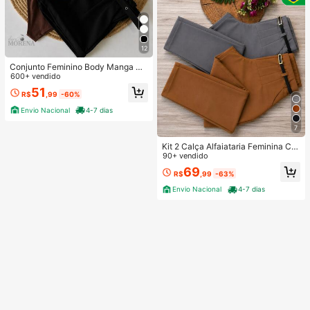
12
Conjunto Feminino Body Manga Cu
rta + Short Alfaiataria com Cinto En
600+ vendido
capado – Look Casual Dia a Dia Ele
51
R$
,99
-60%
gante e Chic
Envio Nacional
4-7 dias
7
Kit 2 Calça Alfaiataria Feminina Co
m Cinto
90+ vendido
69
R$
,99
-63%
Envio Nacional
4-7 dias