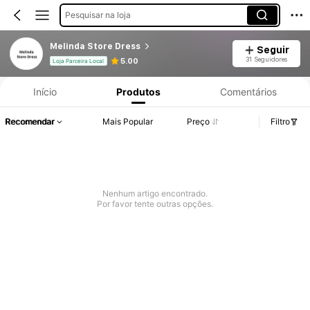
Pesquisar na loja
Melinda Store Dress
Seguir
31 Seguidores
5.00
Loja Parceira Local
Início
Produtos
Comentários
Recomendar
Mais Popular
Preço
Filtro
Nenhum artigo encontrado.
Por favor tente outras opções.