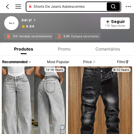
Shorts De Jeans Adolescentes
bai yi
Seguir
1.1K Seguidores
4.84
31K Vendido recentemente
9.9K Compra recorrente
Produtos
Promo
Comentários
Recommended
Most Popular
Price
Filtro
13-16 Years
8-12 Years