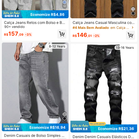
10
Economize R$4,86
Calça Jeans Retos com Bolso e Bot
Calça Jeans Casual Masculina com
ões na Frente, Estilo Casual para Ad
90+ vendido
Cintura Elástica e Efeito Desgastad
#4 Mais Bem Avaliado
em Calça Jeans para Meninos Adolescentes
olescentes
o Afunilada
157
146
R$
,09
-3%
R$
,01
-2%
8-12 Years
13-16 Years
Economize R$16,94
Economize R$21,36
Denim Casuais de Bolso Simples pa
Denim Denim Casuais Elásticos De