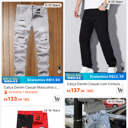
l para o Verão
8-12 Years
8-12 Years
Economize R$22,39
Economize R$11,60
Calça Denim Casual com Cintura El
Calça Denim Casual Masculina co
ástica de Cor Sólida para Meninos
137
R$
,56
-14%
m Cintura Elástica e Efeito Desgast
Pré-Adolescentes, Todas as Estaçõ
Somente 1 Restante
ado
es
133
R$
,39
-8%
8-12 Years
13-16 Years