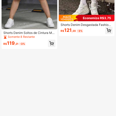
Economize R$3,75
Shorts Denim Desgastada Fashion
para Meninos Pré-Adolescentes, A
121
R$
,20
-3%
dequada para Passeios de Verão
Shorts Denim Soltos de Cintura Mé
dia, Estilo Casual de Rua, Elásticos,
Somente 8 Restante
para Adolescentes
119
R$
,21
-3%