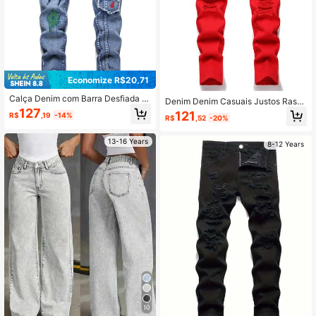
Economize R$20,71
Calça Denim com Barra Desfiada e
Denim Denim Casuais Justos Rasg
Bordado de Letra para Menino Pré-
ados com Bolsos para Adolescente
127
121
R$
,19
-14%
Adolescente
R$
,52
-20%
s
13-16 Years
8-12 Years
10