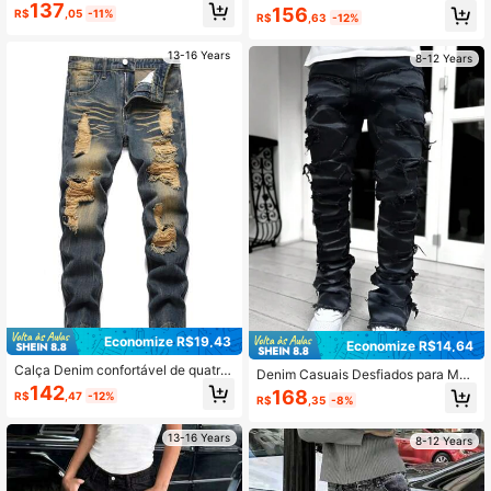
ra Menino Pré-adolescente, Para U
sbotados para Adolescentes, Todas
137
156
R$
,05
-11%
so Diário
R$
,63
-12%
as Estações
13-16 Years
8-12 Years
Economize R$19,43
Economize R$14,64
Calça Denim confortável de quatro
Denim Casuais Desfiados para Men
estações para adolescentes
inos Pré-Adolescentes, para Todas
142
168
R$
,47
-12%
R$
,35
-8%
as Estações
13-16 Years
8-12 Years