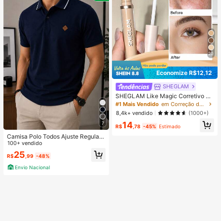
20
Economize R$12,12
SHEGLAM
SHEGLAM Like Magic Corretivo Alt
a Cobertura 12H-Shell Marca De B
#1 Mais Vendido
em Correção de cor Corretivo
eleza CosméTicos Maquiagem Par
8,4k+ vendido
(1000+)
a Mulheres E Meninas
14
7
R$
,78
-45%
Estimado
Camisa Polo Todos Ajuste Regular
100+ vendido
Bordado Masculina
25
R$
,99
-48%
Envio Nacional