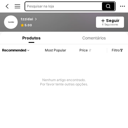
Pesquisar na loja
tzzidai
Seguir
4 Seguidores
5.00
Produtos
Comentários
Recommended
Most Popular
Price
Filtro
Nenhum artigo encontrado.
Por favor tente outras opções.