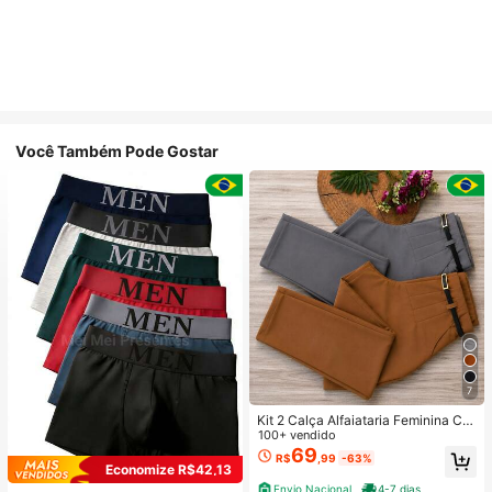
Você Também Pode Gostar
7
Kit 2 Calça Alfaiataria Feminina Co
m Cinto
100+ vendido
69
R$
,99
-63%
Economize R$42,13
Envio Nacional
4-7 dias