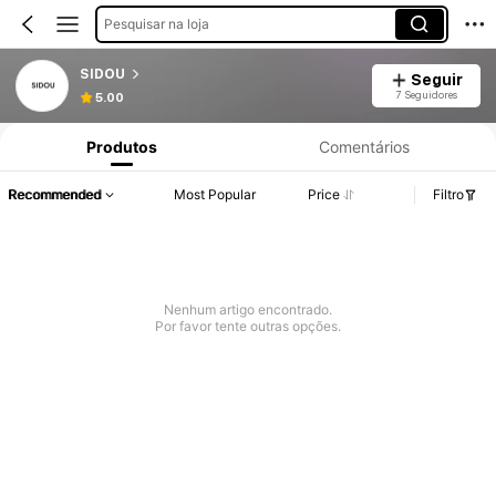
Pesquisar na loja
SIDOU
Seguir
7 Seguidores
5.00
Produtos
Comentários
Recommended
Most Popular
Price
Filtro
Nenhum artigo encontrado.
Por favor tente outras opções.