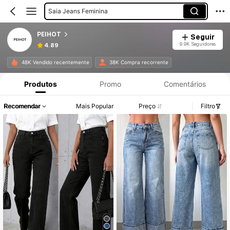
Saia Jeans Feminina
PEIHOT
Seguir
9.9K Seguidores
4.89
48K Vendido recentemente
38K Compra recorrente
Produtos
Promo
Comentários
Recomendar
Mais Popular
Preço
Filtro