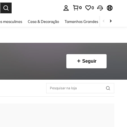
0
0
ar. Press Enter to select.
s masculinas
Casa & Decoração
Tamanhos Grandes
Joias e acessó
Seguir