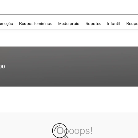
and down arrow keys to navigate search Buscas recentes and Pesquisar e Encontr
omoção
Roupas femininas
Moda praia
Sapatos
Infantil
Roupa
00