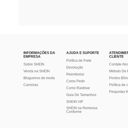
INFORMAÇÕES DA
AJUDA E SUPORTE
ATENDIME
EMPRESA
CLIENTE
Política de Frete
Sobre SHEIN
Contate-No
Devolução
Venda na SHEIN
Método De
Reembolso
Blogueiros de moda
Pontos Bôn
Como Pedir
Carreiras
Política de
Como Rastrear
Perguntas f
Guia De Tamanhos
SHEIN VIP
SHEIN na Remessa
Conforme