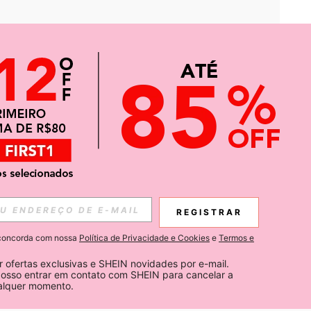
APP
CIAS SOBRE SHEIN.
REGISTRAR
Inscreva-se
ê concorda com nossa
Política de Privacidade e Cookies
e
Termos e
Subscribe
 ofertas exclusivas e SHEIN novidades por e-mail. 
osso entrar em contato com SHEIN para cancelar a 
ualquer momento.
Inscreva-se