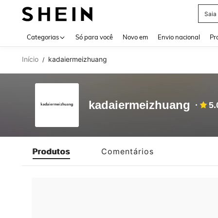
Saia
Use up 
Categorias
Só para você
Novo em
Envio nacional
Pr
Início
kadaiermeizhuang
/
kadaiermeizhuang
5.
Produtos
Comentários