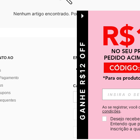
Nenhum artigo encontrado. Por favor tente outras opções.
GANHE R$12 OFF
NTO AO
ENCONTRE-NOS EM
s
 Pagamento
us
CADASTRE-SE PARA RECEBER NOTÍ
 cupons
requentes
Ao se registrar, voc
condições
.
BR + 55
Desejo receber
Entendo que p
inscrição a q
BR + 55