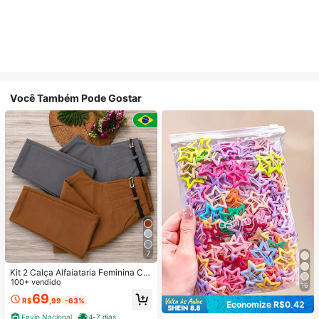
Você Também Pode Gostar
7
Kit 2 Calça Alfaiataria Feminina Co
m Cinto
100+ vendido
16
69
R$
,99
-63%
Economize R$0,42
Envio Nacional
4-7 dias