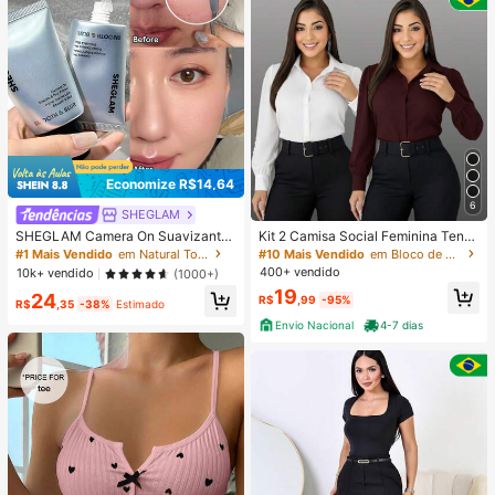
Economize R$14,64
6
SHEGLAM
SHEGLAM Camera On Suavizante
Kit 2 Camisa Social Feminina Tend
& Desfocante Primer Marca De Bel
encia
#1 Mais Vendido
em Natural Tom
#10 Mais Vendido
em Bloco de cores Blusas Femininas
eza CosméTicos Maquiagem Para
400+ vendido
10k+ vendido
(1000+)
Mulheres E Meninas
19
24
R$
,99
-95%
R$
,35
-38%
Estimado
Envio Nacional
4-7 dias