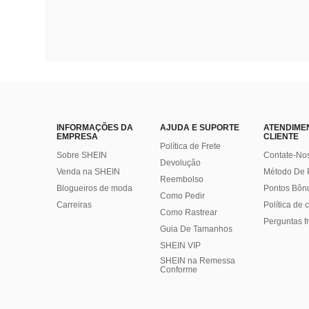
INFORMAÇÕES DA
AJUDA E SUPORTE
ATENDIME
EMPRESA
CLIENTE
Política de Frete
Sobre SHEIN
Contate-No
Devolução
Venda na SHEIN
Método De
Reembolso
Blogueiros de moda
Pontos Bôn
Como Pedir
Carreiras
Política de
Como Rastrear
Perguntas f
Guia De Tamanhos
SHEIN VIP
SHEIN na Remessa
Conforme