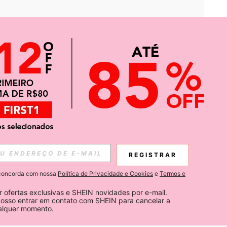
APP
CIAS SOBRE SHEIN.
REGISTRAR
Inscreva-se
ê concorda com nossa
Política de Privacidade e Cookies
e
Termos e
Subscribe
 ofertas exclusivas e SHEIN novidades por e-mail. 
osso entrar em contato com SHEIN para cancelar a 
ualquer momento.
Inscreva-se