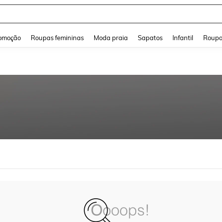
and down arrow keys to navigate search Buscas recentes and Pesquisar e Encontr
omoção
Roupas femininas
Moda praia
Sapatos
Infantil
Roupa