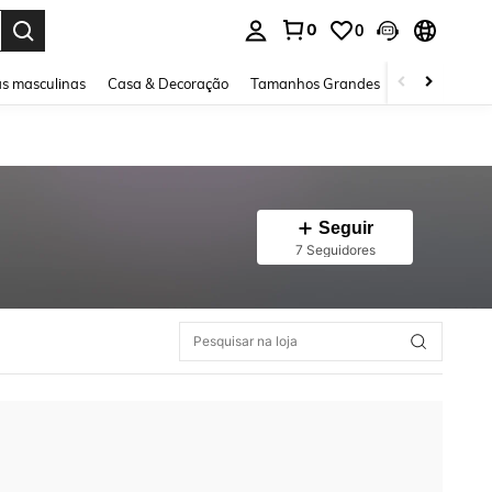
0
0
ar. Press Enter to select.
s masculinas
Casa & Decoração
Tamanhos Grandes
Joias e acessó
Seguir
7 Seguidores