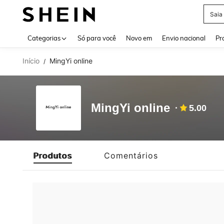
Saia
Use up 
Categorias
Só para você
Novo em
Envio nacional
Pr
Início
MingYi online
/
MingYi online
5.00
Produtos
Comentários