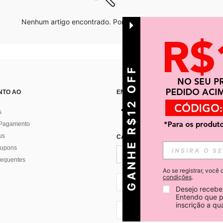
Nenhum artigo encontrado. Por favor tente outras opções.
GANHE R$12 OFF
NTO AO
ENCONTRE-NOS EM
s
 Pagamento
us
CADASTRE-SE PARA RECEBER NOTÍ
 cupons
requentes
Ao se registrar, voc
condições
.
BR + 55
Desejo receber
Entendo que p
inscrição a q
BR + 55