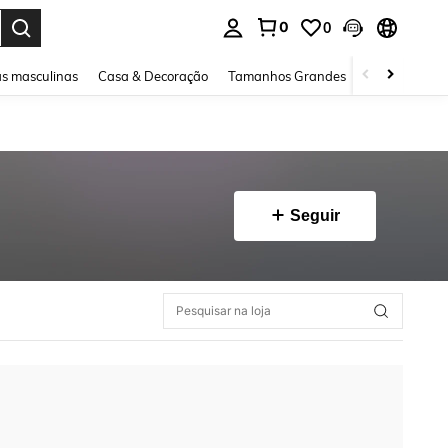
0
0
ar. Press Enter to select.
s masculinas
Casa & Decoração
Tamanhos Grandes
Joias e acessó
Seguir