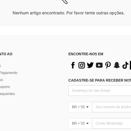
Nenhum artigo encontrado. Por favor tente outras opções.
NTO AO
ENCONTRE-NOS EM
s
 Pagamento
us
CADASTRE-SE PARA RECEBER NOTÍ
 cupons
requentes
BR + 55
BR + 55