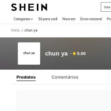
Saia
Use up 
Categorias
Só para você
Novo em
Envio nacional
Pr
Início
chun ya
/
chun ya
5.00
Produtos
Comentários