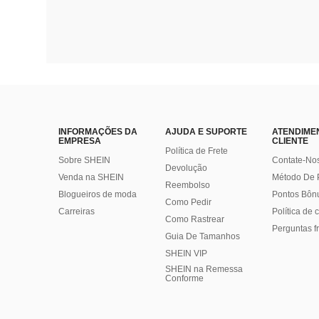
INFORMAÇÕES DA
AJUDA E SUPORTE
ATENDIME
EMPRESA
CLIENTE
Política de Frete
Sobre SHEIN
Contate-No
Devolução
Venda na SHEIN
Método De
Reembolso
Blogueiros de moda
Pontos Bôn
Como Pedir
Carreiras
Política de
Como Rastrear
Perguntas f
Guia De Tamanhos
SHEIN VIP
SHEIN na Remessa
Conforme