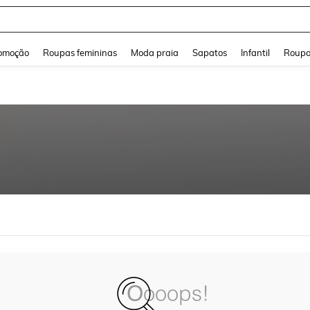
and down arrow keys to navigate search Buscas recentes and Pesquisar e Encontr
omoção
Roupas femininas
Moda praia
Sapatos
Infantil
Roupa