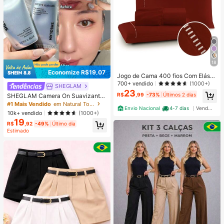
18
Economize R$19,07
Jogo de Cama 400 fios Com Elásti
co Padrão Hotel Solteiro Casal Que
700+ vendido
(1000+)
SHEGLAM
en King
23
R$
,99
-73%
Últimos 2 dias
SHEGLAM Camera On Suavizante
& Desfocante Primer Marca De Bel
#1 Mais Vendido
em Natural Tom
Envio Nacional
4-7 dias
Vendedor Indicado
eza CosméTicos Maquiagem Para
10k+ vendido
(1000+)
Mulheres E Meninas
19
R$
,92
-49%
Último dia
Estimado