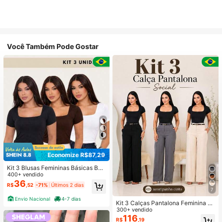
Você Também Pode Gostar
Economize R$87,29
Kit 3 Blusas Femininas Básicas Bab
y Look Blusinha Decote Quadrado
400+ vendido
Manga Curta Cropped Suplex Com
36
R$
,52
-71%
Últimos 2 dias
Forro Modeladora Casual Versátil Bl
7
ogueira
Envio Nacional
4-7 dias
Kit 3 Calças Pantalona Feminina Al
faiataria Social Com Cinto
300+ vendido
116
R$
,19