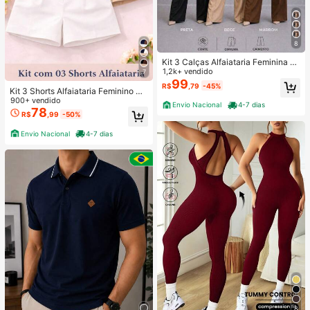
8
Kit 3 Calças Alfaiataria Feminina C
om Cinto
1,2k+ vendido
7
99
R$
,79
-45%
Kit 3 Shorts Alfaiataria Feminino Ci
ntura Alta Com Cinto Elegante
900+ vendido
Envio Nacional
4-7 dias
78
R$
,99
-50%
Envio Nacional
4-7 dias
8