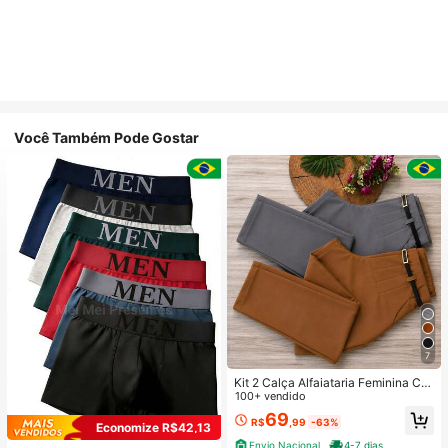
Você Também Pode Gostar
7
Kit 2 Calça Alfaiataria Feminina Co
m Cinto
100+ vendido
69
R$
,99
-63%
Economize R$42,13
Envio Nacional
4-7 dias