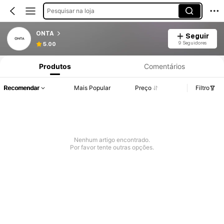
Pesquisar na loja
ONTA
Seguir
9 Seguidores
5.00
Produtos
Comentários
Recomendar
Mais Popular
Preço
Filtro
Nenhum artigo encontrado.
Por favor tente outras opções.