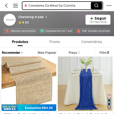
Corredores Da Mesa Da Cozinha
Chenxing trade
Seguir
229 Seguidores
4.92
Clientes recorrentes
Estabelecido há 1 ano
63K Vendido recentemen
Produtos
Promo
Comentários
Recomendar
Mais Popular
Preço
Filtro
Economize R$4,05
5