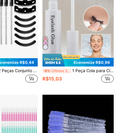
conomize R$0,44
Economize R$0,96
or de Cílios com 3 Escovas de Reposição, 3 Pentes de Cílios, 5 Almofadas de Reposição para Mulheres Alcançarem um Encaracolado Dramático (Preto), Maquiagem, Barato, Decoração de Quarto, Penteadeira, Viagem, Quarto, Acessórios de Maquiagem, Encurvador de Cílios, Barato, Enfeites de Meia, Maquiagem, Ferramentas de Maquiagem, Coisas Baratas, Presentes, Presentes para Mulheres, Presentes de Natal, Brindes, Viagem, Coisas Baratas, Essenciais de Viagem
1 Peça Cola para Cílios Branca Transparente de Longa Duração, Textura Fina Durável à Prova d'Água, Super Forte Adesão Anti-Queda, Adequada para Extensão de Cílios DIY Pessoal, Adesivo à Prova d'Água para Tiras e Cachos de Cílios, Cola para Cílios de Alta Viscosidade Suave, Adequada para Iniciantes, Inclui Instruções
-6%
Últimos 3 dias
R$15,03