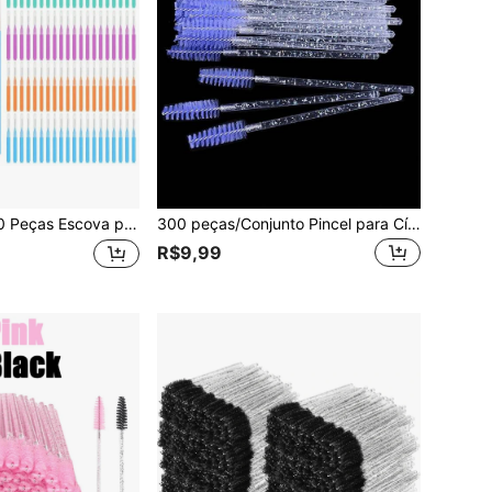
a Aparelho Ortodôntico para Limpeza, Escova Interdental, Palito de Dente, Chuveiro Dental, Fio Dental, Higiene Oral, Ferramenta de Limpeza de Dentes, Cores Aleatórias
300 peças/Conjunto Pincel para Cílios, Pincel para Máscara de Cílios, Pincel Descartável Flexível para Sobrancelhas, Pincel para Extensão de Cílios, Pincel para Sobrancelhas, Pincel de Óleo de Rícino, Brindes
R$9,99