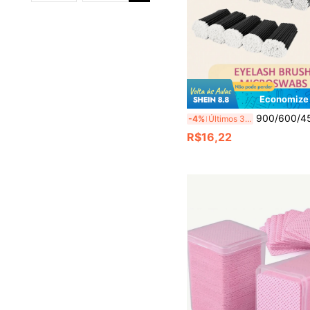
Economize
900/600/450/300/150 peças Kit de Extensão de Cílios, Pincéis Descartáveis para Cílios, Coton
-4%
Últimos 3 dias
R$16,22