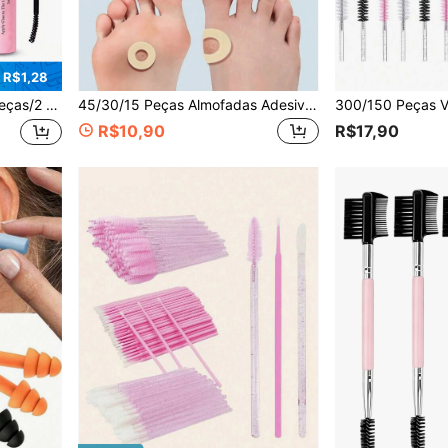
 R$1,28
enta para Extensão de Cílios, Conjunto de Ferramentas para Cílios, Extensão de Cílios DIY de Fixação Forte, Cola para Cílios em Cacho À Prova d'Água, Kit de Extensão de Cílios Ferramenta de Maquiagem, Para Natal, Para Presentes de Férias
45/30/15 Peças Almofadas Adesivas Impermeáveis com Almofadas de Espuma, Protegem os Pés, Calcanhares e Dedos dos Pés contra Atrito e Irritação, Aliviam a Dor da Pressão do Sapato, Incluem Almofadas para Calos, Almofadas para Calosidades, Prevenção de Bolhas, Cuidados com as Unhas, Cuidados com os Pés e Mãos
R$10,90
R$17,90