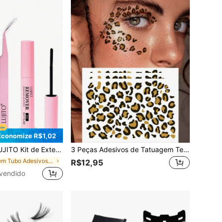
Economize R$1,02
os DIY com Bond e Seal para Cílios Individuais, Removedor de Cola de Cílios e Pinça para Cílios, Cola para Cílios em Tufos à Prova d'Água com Duração de 48-72 Horas, Ferramenta de Maquiagem, Cola Líquida Hipoalergênica para Extensões DIY e Maquiagem Pessoal
3 Peças Adesivos de Tatuagem Temporária Facial com Estampa de Leopardo, Adesivos de Tatuagem com Padrão de Leopardo Sexy para Mulheres Adultas, Adequado para Halloween, Cosplay, Festa, Festivais e Outras Ocasiões
em Tubo Adesivos e colas para cílios
R$12,95
vendido