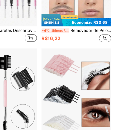
Economize R$0,68
300/150 Peças Varetas Descartáveis para Máscara, Pincéis para Cílios, Espirais, para Extensão de Cílios, Varetas de Máscara, Pincéis de Maquiagem Descartáveis, Kits com Haste de Cristal e Recipiente, Pincel de Sobrancelha, Pincel de Sombra, Espiral, Pincel Espiral, Brindes
Removedor de Pelos Facial Portátil de Mulher com Mola de Aço Inoxidável, Adequado para Remover Pelos Excessivos no Lábio Superior, Queixo, Bochechas e Sobrancelhas, Usando Tecnologia de Mola Suave e Eficaz, Uma Ferramenta de Beleza e Maquiagem para Mulheres
-4%
Últimos 3 dias
R$16,22