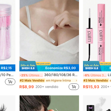
 R$2,15
Economize R$3,00
Cílios, Escova de Sobrancelha, Escova de Óleo de Rícino (Pó de Cristal), Brindes, Essencial
360/180/108/36 Rolos Fita Adesiva Dupla Face para Roupas da Moda, Fita Adesiva para Roupas da Moda à Prova d'Água, Fita Pele-Tecido, Fita Corporal com Adesivo Forte, Transparente Adequada para Todos os Tons de Pele
LUJITO Kit de Extensão de Cíli
-25%
Últimos 2 dias
-6%
Últimos 3 dias
em Higiene Íntima
#2 Mais Vendido
#3 Mais Vendido
R$8,99
R$15,93
200+ vendido
200+ 