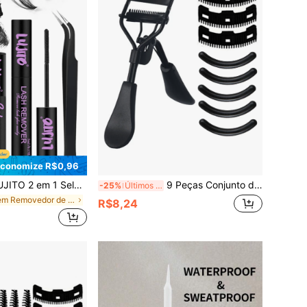
conomize R$0,96
 de Cílios 10ml, Removedor, Pinça, Aplicador de Cílios, Fino de Longa Duração à Prova d'Água Anti-Queda, Inclui Manual de Instruções, Cola para Cílios em Tufo, Ferramentas para Cílios em Tufo, Ferramentas para Extensão de Cílios, Conjunto de Ferramentas para Cílios
9 Peças Conjunto de Encurvador de Cílios, Encurvador de Cílios de Aço Inoxidável Portátil com Pente, Preto, Aperte e Segure para Dar um Aspecto Natural aos Cílios, Maquiagem, Barato, Decoração de Quarto, Penteadeira, Viagem, Quarto, Acessórios de Maquiagem, Encurvador de Cílios, Barato, Enfeites de Meia, Maquiagem, Ferramentas de Maquiagem, Coisas Baratas, Presentes, Presentes para Mulheres, Presentes de Natal, Brindes, Viagem, Coisas Baratas, Essenciais de Viagem
-25%
Últimos 2 dias
em Removedor de cola Adesivos e colas para cílios
R$8,24