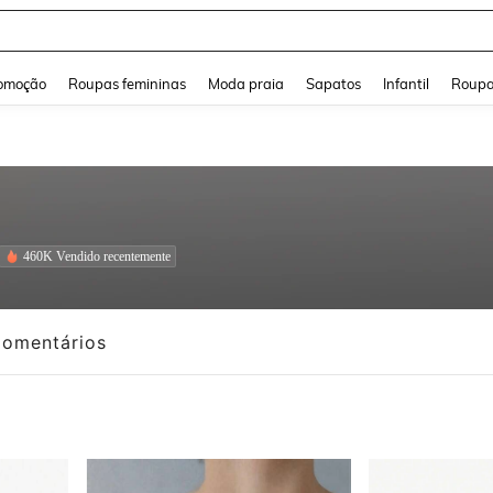
a Jeans Feminina
and down arrow keys to navigate search Buscas recentes and Pesquisar e Encontr
omoção
Roupas femininas
Moda praia
Sapatos
Infantil
Roupa
460K Vendido recentemente
omentários