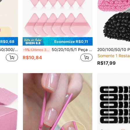
 R$0,68
Economize R$0,11
etes de Algodão Micro, Pincéis de Máscara, Pincéis de Lábios
50/20/10/5/1 Peça Esponja de Maquiagem Triangular – Puff de Pó Rosa Macio Reutilizável Multifuncional, Ideal para Base, Primer, BB Cream, Protetor Solar, Cushion, Blush, Pó Solto e Corporal – Ferramenta de Maquiagem Perfeita para Presente
-1%
Últimos 3 dias
Somente 1 Resta
R$10,84
R$17,99