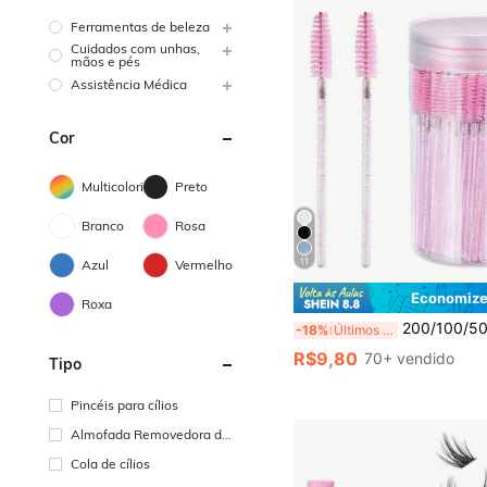
Ferramentas de beleza
Cuidados com unhas,
mãos e pés
Assistência Médica
Cor
Multicolorido
Preto
Branco
Rosa
11
Azul
Vermelho
Economize
Roxa
200/100/50/10 Peças Escova de Cílios, Escova de Máscara de Cílios (Com Caixa de Armazenamento), Escova de Sobrancelha Descartável Flexível, Escova de Extensão de 
-18%
Últimos 3 dias
R$9,80
70+ vendido
Tipo
Pincéis para cílios
Almofada Removedora de
Unhas
Cola de cílios