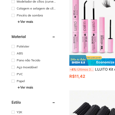
Modelador de cílios (curve
x) com refill
Colagem e selagem de cíli
os
Pincéis de sombra
Ver mais
Material
Poliéster
ABS
Pano não Tecido
Economize
Aço Inoxidável
LUJITO Kit de Cola para Cílios 2 em 1 com Adesivo e Selante, Pinça, Removedor de Cola, Cola para Cílios Individuais e Extensões em Tufos, Fixação
-4%
Últimos 3 dias
PVC
R$11,42
Papel
Ver mais
Estilo
Y2K