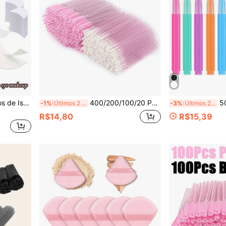
30 peças/Conjunto Adesivos de Isolamento de Sombra para os Olhos, Almofadas Descartáveis Sem Fiapos, Extensão de Cílios Postiços, Ferramentas de Maquiagem - Moldes de Cílios, Protetores de Sombra para os Olhos, Remendos Sem Fiapos para Maquiagem dos Olhos, Extensor de Cílios - Para Mulheres e Meninas, Acessórios de Maquiagem para os Olhos Respiráveis, Maquiagem, Barato, Decoração de Quarto, Penteadeira, Viagem, Quarto, Acessórios de Maquiagem, Modelador de Cílios, Barato, Enfeites de Meia, Maquiagem, Ferramentas de Maquiagem, Coisas Baratas, Presentes, Presentes para Mulheres, Presentes de Natal, Brindes, Viagem, Coisas Baratas, Essenciais de Viagem
400/200/100/20 Peças Escovas de Máscara e Pincéis de Lábios Descartáveis para Extensão de Cílios, Aplicador de Batom e Brilho Labial (Rosa Cristal)
50 Peças Escova par
-1%
Últimos 2 dias
-3%
Últimos 2 dias
R$14,80
R$15,39