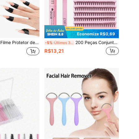
Economize R$0,69
quado para Manicure, Manicure Francesa, Unhas de Gel e Mergulho em Pó (Dedos e Dedos dos Pés), Suprimentos de Arte de Unhas, Volta às Aulas, Arte de Unhas, Adequado para Adesivos de Unhas
200 Peças Conjunto de Cachos de Cílios Postiços Individuais, Kit de Extensão de Cílios 20D 8-16mm Enrolamento D, Inclui Cola de Cílios e Cola Selante, Ferramentas DIY para Extensão de Cílios, Pode ser Aplicado em Casa
-5%
Últimos 3 dias
R$13,21