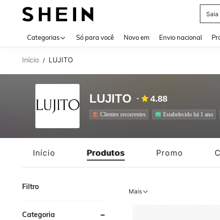
Calç
Use up 
Categorias
Só para você
Novo em
Envio nacional
Pr
Início
LUJITO
/
LUJITO
4.88
Clientes recorrentes
Estabelecido há 1 ano
Início
Produtos
Promo
C
Filtro
Mais
Categoria