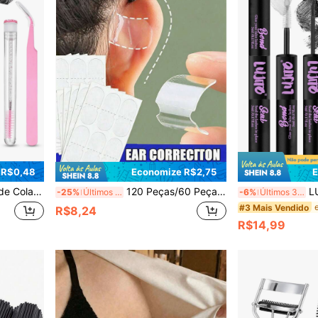
 R$0,48
Economize R$2,75
E
 Forte, À Prova d'Água, para Cílios Postiços e Maquiagem Pessoal em Casa (Rosa), para Ela
120 Peças/60 Peças/30 Peças/18 Peças Adesivos Invisíveis para Orelha, Patches Autoadesivos de Suporte para Orelha, Adequados para Cosplay e Modelagem Facial - Patches Transparentes de Correção Vertical Unissex, Adesivos de Orelha de Silicone Invisíveis e Hipoalergênicos - Patches Transparentes Anti-Afrouxamento para Orelha, Adequados para Cosplay, Jogos de Cosplay e Festas, Patches de Modelagem Sem Odor, Usados para Modelar Contornos Faciais
LUJITO 2 em 1 Selante de Colagem
-25%
Últimos 2 dias
-6%
Últimos 3 dias
#3 Mais Vendido
R$8,24
R$14,99