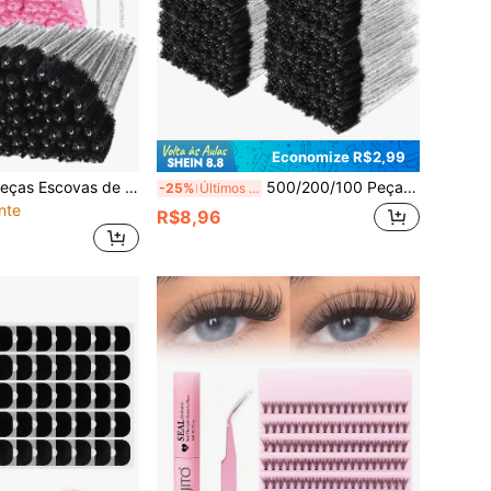
Economize R$2,99
200/100/50/10 Peças Escovas de Cílios, Varetas de Rímel, Escovinhas Descartáveis Dobráveis para Sobrancelhas, Escova de Cílios para Extensões de Cílios, Escova de Sobrancelhas, Escovas de Óleo de Rícino (Rosa Cristal)
500/200/100 Peças Conjunto de Presente Pincel para Cílios, Pente para Cílios, Pincel Descartável Flexível para Sobrancelhas, Pincel para Extensão de Cílios, Pincel para Sobrancelhas, Pincel de Óleo de Rícino (Preto Cristal)
-25%
Últimos 2 dias
nte
R$8,96