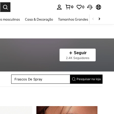
0
0
ar. Press Enter to select.
s masculinas
Casa & Decoração
Tamanhos Grandes
Joias e acessó
Seguir
2.4K Seguidores
Ferramentas De Remoção De Esmalte
Pincel De Olhos
Frascos De Spray
Pesquisar na loja
Adesivos Para Cílios