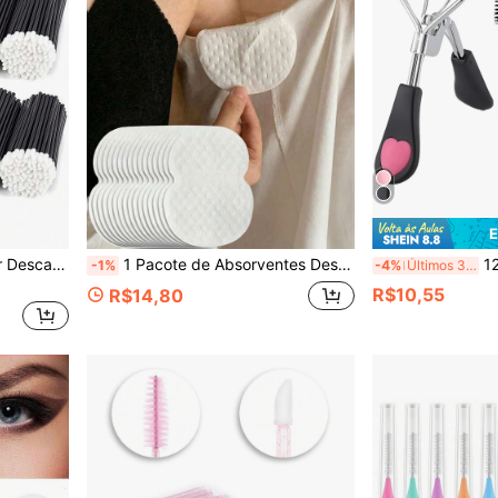
E
20/50/100 Peças Aplicador Descartável de Batom, Aplicador de Gloss Labial Livre de Fiapos, Ferramenta de Beleza
1 Pacote de Absorventes Descartáveis para Suor nas Axilas, Respiráveis, Absorção Invisível de Suor, Leves e Confortáveis, Sem Odor, Unissex, Adequados para Verão Quente, Viagens, Esportes, Atividades ao Ar Livre (10pcs/20pcs/50pcs), Absorventes Adesivos
12 Peças Conjunto de Encurvador de Cílios, 1 Encurvad
-1%
-4%
Últimos 3 dias
R$10,55
R$14,80