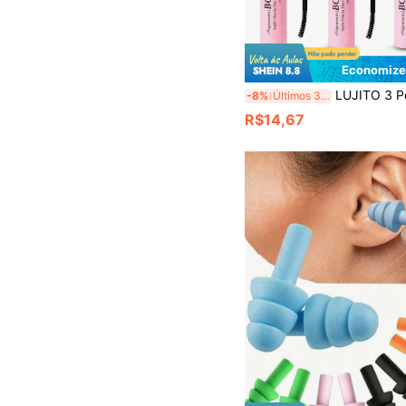
Economize
LUJITO 3 Peças/2 Peças, Adesivo e Selante, Removedor, Cola para Extensão de Cílios, Adesivo e Selante para Cílios, Cola e Selante para Cílios Individuais, Resistente à Água e de Longa Duração, Adesivo de Fixação Super Forte Anti-Queda para Extensão de Cílios DIY, Inclui Instruções, Cola para Cílios em Cacho, Adesivo e Selante 2 em 1, Adesivo para Cachos, Ferramentas para Cílios em Cacho, Ferram
-8%
Últimos 3 dias
R$14,67