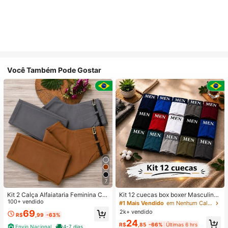
Você Também Pode Gostar
7
Kit 2 Calça Alfaiataria Feminina Co
Kit 12 cuecas box boxer Masculinas
m Cinto
100+ vendido
Premium Microfibra Confort Boxer o
#1 Mais Vendido
em Nenhum Calções de banho masculinos
u 4
2k+ vendido
69
R$
,99
-63%
24
R$
,85
-66%
Últimas 6 hrs
Envio Nacional
4-7 dias