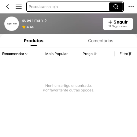
Pesquisar na loja
super man
Seguir
11 Seguidores
4.60
Produtos
Comentários
Recomendar
Mais Popular
Preço
Filtro
Nenhum artigo encontrado.
Por favor tente outras opções.