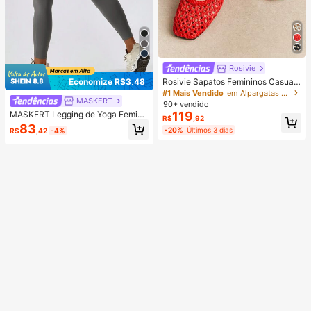
Rosivie
Rosivie Sapatos Femininos Casuais
Economize R$3,48
de Bico Quadrado Trançado Confor
#1 Mais Vendido
em Alpargatas Apartamentos Femininos
MASKERT
táveis Tipo Mary Jane
90+ vendido
MASKERT Legging de Yoga Femini
119
R$
,92
na Cintura Alta, Calça Esportiva de
83
-20%
Últimos 3 dias
R$
,42
-4%
Treino, Academia, Fitness, Corrida,
Activewear Elástica, Confortável e
Respirável