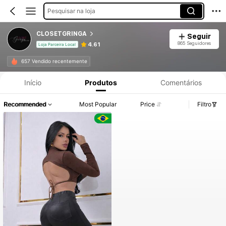
Pesquisar na loja
CLOSETGRINGA
Seguir
865 Seguidores
4.61
Loja Parceira Local
657 Vendido recentemente
Início
Produtos
Comentários
Recommended
Most Popular
Price
Filtro