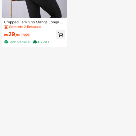
Cropped Feminino Manga Longa C
osta Nua Com Gola Tecido Suplex L
Somente 2 Restante
iso Básico Moderno Top Blusinha L
29
ançamento Outono/Inverno
R$
,90
-25%
Envio Nacional
4-7 dias