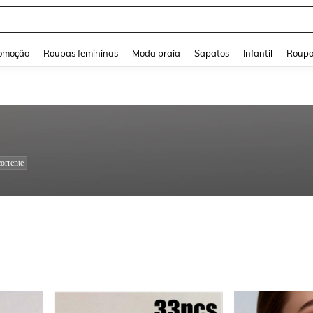
a Jeans Feminina
and down arrow keys to navigate search Buscas recentes and Pesquisar e Encontr
omoção
Roupas femininas
Moda praia
Sapatos
Infantil
Roupa
orrente