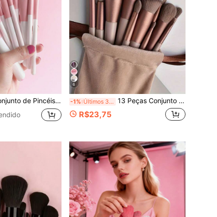
6
resente para Iniciantes, Marrom, Pincéis de Maquiagem com Fibras Macias, Portátil para Viagem, Férias, Praia, Presente para Mulheres e Meninas, Brindes, Pincéis de Maquiagem Profissionais, Conjunto de Maquiagem Completo
13 Peças Conjunto de Pincéis de Maquiagem Profissional, Kit de Viagem Portátil, Incluindo Pincel de Blush, Pincel de Base, Pincel de Sombra, Pincel de Pó, Pincel de Sobrancelha, Cerdas de Náilon, Cabos de ABS, Ideal para Iniciantes e Entusiastas de Maquiagem, Especialmente Adequado para Viagens, Presente Perfeito para o Natal ou Dia dos Namorados, Brindes, Pincéis de Maquiagem Profissionais, Conjunto de Maquiagem Completo
-1%
Últimos 3 dias
R$23,75
endido