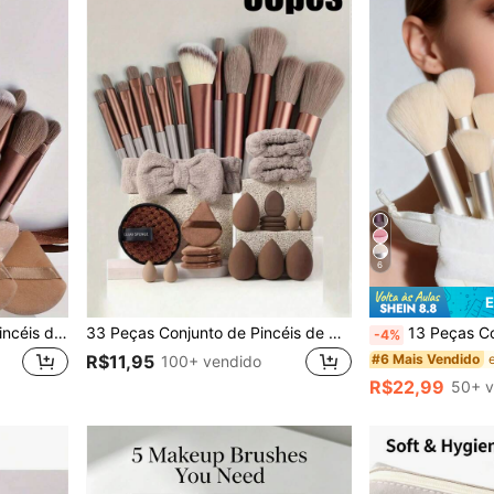
6
E
Conjunto de 15 Peças de Pincéis de Maquiagem, Inclui 2 Peças de Esponjas de Pó Triangulares Marrons, Macias e Ajustáveis, Também Conjunto de 13 Peças de Pincéis de Maquiagem, Blush, Batom Líquido, Lápis de Sobrancelha, Brilho Labial, Corretivo, Sombra, Iluminador, Contorno, Base, Primer, Maquiagem de Marca, Pó Solto, Contorno, Iluminador, Spray Fixador, Sombra, Blush, Maquiagem Coreana, Presente para Mulheres, Presente para Meninas
33 Peças Conjunto de Pincéis de Maquiagem (Incluindo Bolsa com Cordão), Inclui Puff de Pó, Esponja de Maquiagem, Pincel de Blush, Pincel de Base, Pincel de Sombra, Pincel de Contorno, Escova de Cabelo Macio, Pincel de Blush, Conjunto de Pincéis de Maquiagem Profissional, Conjunto de Pincéis de Maquiagem para Mulheres
13 Peças Conjunto de Pincéis de Maquiagem Profissional, Kit de Viagem Portátil, Incluindo Pincel de Blush, Pincel de Base, Pincel de Sombra, Pincel de Pó, Pincel de Sobranc
-4%
#6 Mais Vendido
R$11,95
100+ vendido
R$22,99
50+ v