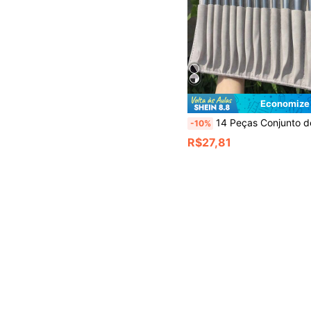
Economize
14 Peças Conjunto de Pincéis de Maquiagem Profissional com Estojo de Couro Dobrável, Inclui Pincel de Pó, Pincel de Base, Pincel de Sombra, Pincel de Sobrancelha, Pincel de Corretivo, Pincel de Contorno e Pincel de Viagem. Ide
-10%
R$27,81