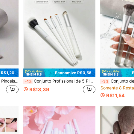
 R$1,20
Economize R$0,56
ara Iniciantes em Maquiagem e Ótimo Presente para o Natal e Dia dos Namorados.
Conjunto Profissional de 5 Pincéis de Maquiagem, Cerdas Sintéticas Macias para Corretivo, Pó, Delineador, Sobrancelha e Esfumado Facial, Kit Completo de Pincéis de Maquiagem Diária para Iniciantes e Uso Diário
Conjunto de 7 Peças de Pincéis de Maquiagem com Ferramentas de Maquiagem de Fibra Macia, Portátil, Inclui 2 Peças de Esponjas de Pó Triangulares Pretas e 5 Peças de Conjunto de Pincéis de Maquiagem Profissional com Cerdas Sintética
-4%
-3%
Somente 8 Resta
R$13,39
R$11,54