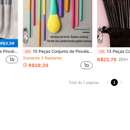
6
6
 R$3,09
al para Iniciantes em Maquiagem e Ótimo Presente para o Natal e Dia dos Namorados.
10 Peças Conjunto de Pincéis de Maquiagem Coloridos Dopamina com Bolsa de Armazenamento de Veludo Verde, Pincéis de Maquiagem Profissionais Macios e Fofos para Base, Pó, Ferramentas de Sombra com Bolsa, Presente de Beleza para Iniciantes em Maquiagem, Inclui Pincel de Pó Solto, Pincel de Contorno, Pincel de Sombra, Pincel de Sobrancelha, Pincel de Detalhe, Pincel de Blush, Conjunto Completo de Ferramentas de Maquiagem Feito de Fibras Macias, Conjunto de Viagem Portátil, Suprimentos de Viagem, Férias, Praia, Presente para Mulheres e Meninas
13 Peças Conjunto de Pincéis de Maquiagem Profissional, Kit de Viagem Portátil Incluindo Pincel de Blush, Pincel de Base, Pincel de Sombra, Pincel de Pó, Pincel de Sobrancelha
-2%
-1%
Somente 3 Restante
R$22,76
200+ 
R$38,29
1
Total de 1 páginas