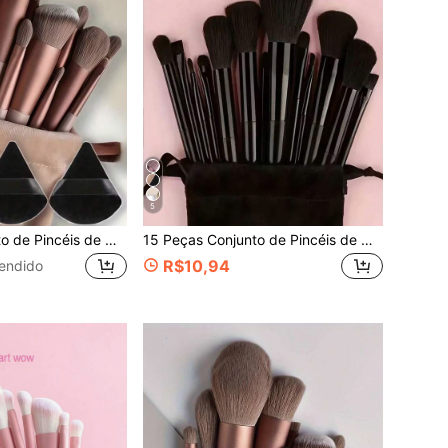
5
15 Peças Conjunto de Pincéis de Maquiagem, Inclui 2 Esponjas de Maquiagem Triangulares Pretas, Macias e Pegajosas para Pó Solto; Também 13 Pincéis de Maquiagem para Blush, Batom Líquido, Batom, Corretivo, Base, Primer, Cosméticos de Marca, Pó Solto, Iluminador, Contorno, Spray Fixador, Sombra, Blush, Maquiagem Coreana, Etc. Adequado como Presente para Meninas e Mulheres.
15 Peças Conjunto de Pincéis de Maquiagem, Incluindo 2 Esponjas de Maquiagem Triangulares Pretas, Macias e Amigáveis à Pele, Além de 13 Pincéis de Maquiagem para Blush, Batom Líquido, Lápis de Sobrancelha, Brilho Labial, Corretivo, Sombra, Iluminador, Contorno, Base, Primer, Cosméticos de Marca, Pó Solto, Contorno, Iluminação, Spray Fixador, Sombra, Blush, Maquiagem Coreana, Presente para Meninas, Presente para Mulheres, Conjunto de Presente
R$10,94
endido