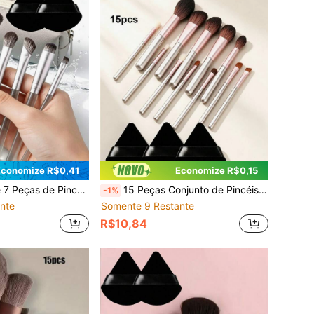
Economize R$0,41
Economize R$0,15
s Macias, Adequado para Corretivo, Base, Delineador, Sobrancelhas e Mistura Facial para Necessidades de Maquiagem Diária, Combinação Perfeita de Ferramentas de Maquiagem para Iniciantes e Uso Diário. Pincel de Corretivo, Pincel de Sombra, Pincel de Mistura, Pincel de Sobrancelha, Conjunto de Pincéis de Maquiagem para Viagem
15 Peças Conjunto de Pincéis de Maquiagem com Cabo de Madeira Premium, Inclui 12 Pincéis de Maquiagem com Cabo de Madeira e 3 Puffs de Pó de Fibra Sintética Super Macios e Fofos, Pincéis de Maquiagem de Nível Profissional. Conjunto Completo de Ferramentas de Maquiagem para Rosto e Olhos, Adequado para Base, Pó Solto, Blush, Contorno, Corretivo, Sombra, Sobrancelha, Delineador e Maquiagem Labial. Cabeça de Pincel Densa, Fácil de Misturar, Sem Desprendimento;
-1%
nte
Somente 9 Restante
R$10,84