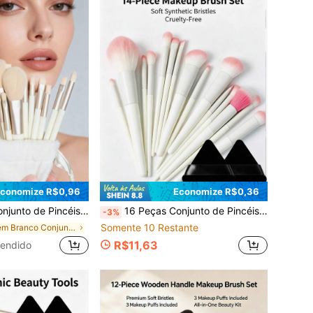
conomize R$0,96
Economize R$0,36
elha, Cerdas de Náilon, Cabos de ABS, Ideal para Iniciantes e Entusiastas de Maquiagem, Especialmente Adequado para Viagens, Presente Perfeito para o Natal ou Dia dos Namorados, Brindes, Pincéis de Maquiagem Profissionais, Conjunto de Maquiagem Completo
16 Peças Conjunto de Pincéis de Maquiagem Profissional, Adequado para Base, Blush, Corretivo e Sombra - Cerdas de Poliéster, Cabo de Plástico ABS, Adequado para Iniciantes e Profissionais, Essencial para Maquiadores | Design de Pincel Fashion | Pincéis de Maquiagem Duráveis, Incluindo Cerdas Sintéticas Macias, 2 Peças de Esponjas de Pó Pretas para um Visual de Maquiagem Perfeito, Conjunto de Pincéis de Maquiagem, Também uma Escolha Ideal para Presentes de Feriados
-3%
Somente 10 Restante
em Branco Conjuntos De Pincéis
R$11,63
endido