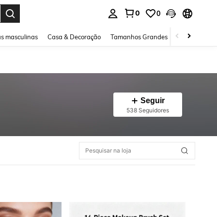
0
0
ar. Press Enter to select.
s masculinas
Casa & Decoração
Tamanhos Grandes
Joias e acessó
Seguir
538 Seguidores