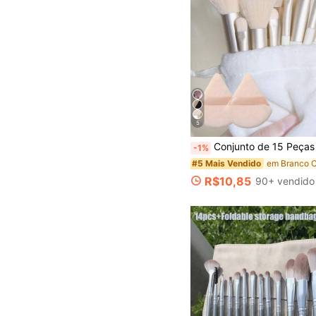
5
Conjunto de 15 Peças de Pincéis de Maquiagem, Inclui 2 Peças de Esponjas de Pó Triangulares de Damasco, Macias e Ajustáveis, Mais 13 Peças de Conjunto de Pincéis de Maquiagem, Blush, Batom Líquido, Lápis de Sobrancelha, Batom, Corretivo, Sombra, Iluminador, Contorno, Base, Primer, Maquiagem de Marca, Pó Solto, Contorno, Contorno, Spray Fixador, S
-1%
#5 Mais Vendido
R$10,85
90+ vendido