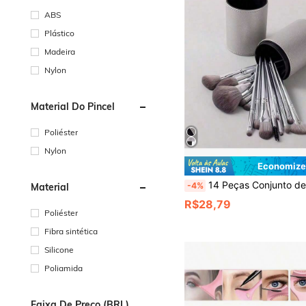
ABS
Plástico
Madeira
Nylon
Material Do Pincel
Poliéster
Nylon
Economize
14 Peças Conjunto de Pincéis de Maquiagem Profissional com Estojo de Couro, Inclui Pincel de Pó, Pincel de Base, Pincel de Sombra, Pincel de Sobrancelha, Pincel de Corretivo, Pincel de Contorno e Pincel de Viagem. Ideal p
-4%
Material
R$28,79
Poliéster
Fibra sintética
Silicone
Poliamida
Faixa De Preço (BRL)