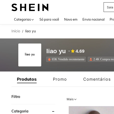
Calç
Use up 
Categorias
Só para você
Novo em
Envio nacional
Pr
Início
liao yu
/
liao yu
4.69
65K Vendido recentemente
2.4K Compra rec
Produtos
Promo
Comentários
Filtro
Mais
Categoria