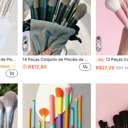
5
6
ombra, Blush, Maquiagem Coreana, Presente para Meninas, Presente para Mulheres, Distribuição de Presentes
14 Peças Conjunto de Pincéis de Maquiagem, Incluindo 1 Peça Esponja de Maquiagem Verde, Macia e Ajustável, Além de 13 Pincéis de Maquiagem para Blush, Batom Líquido, Lápis de Sobrancelha, Brilho Labial, Corretivo, Sombra, Iluminador, Contorno, Base, Primer, Cosméticos de Marca, Pó Solto, Contorno, Iluminação, Spray Fixador, Sombra, Blush, Maquiagem Coreana, Presente para Meninas, Presente para Mulheres, Conjunto de Presente
12 Peças Conjunto de Pincéis de Maquiagem, Macios e Fofos, Pincéis Profissionais para Base, Pó, Sombra, Mistura de Maquiagem, Ferramentas de Beleza, P
-9%
em Branco Conjuntos De Pincéis
R$12,85
R$27,29
50+ v