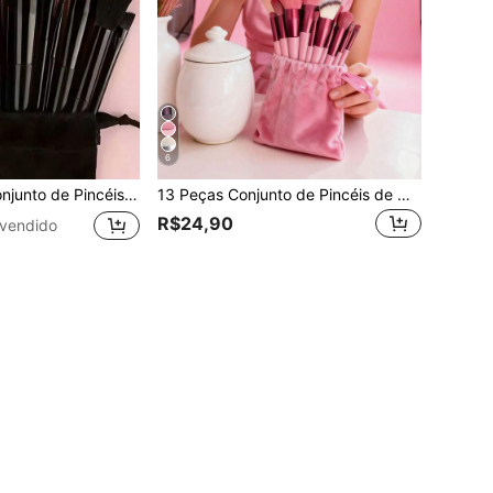
6
, Cerdas de Náilon, Cabos de ABS, Ideal para Iniciantes e Entusiastas de Maquiagem, Especialmente Adequado para Viagens, Ótimo Presente para o Natal ou Dia dos Namorados, Brindes, Pincéis de Maquiagem Profissionais, Conjunto de Maquiagem Completo
13 Peças Conjunto de Pincéis de Maquiagem Profissional, Kit de Viagem Portátil Incluindo Pincel de Blush, Pincel de Base, Pincel de Sombra, Pincel de Pó, Pincel de Sobrancelha, Cerdas de Náilon, Cabos de ABS, Ideal para Iniciantes e Entusiastas de Maquiagem, Especialmente Adequado para Viagens, Ótimo Presente para o Natal ou Dia dos Namorados, Brindes, Pincéis de Maquiagem Profissionais, Conjunto de Maquiagem Completo
R$24,90
vendido