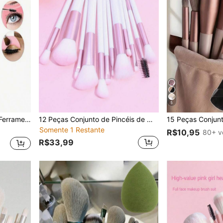
5
, Acessível, Presente de Natal, Cosméticos, Ferramentas de Maquiagem, Itens Bons e Baratos, Presente, Presente para Mulheres, Presente de Natal
12 Peças Conjunto de Pincéis de Maquiagem Profissional, Pó, Blush, Sombra, Cílios, Rosto, Conjunto Completo de Pincéis Cosméticos Multifuncionais
Somente 1 Restante
R$10,95
80+ v
R$33,99