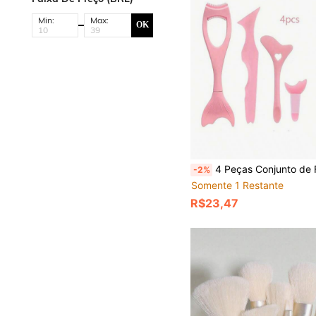
Min:
Max:
OK
4 Peças Conjunto de Ferramentas Multifuncionais para Maquiagem dos Olhos, Stencil de Delineador de Silicone, Aplicador de Máscara, Espátula para Gloss Labial, Guia de Delineador, Limpador de Nariz, Pincel para Cravos, Adequado para Iniciantes. Ferramenta de Posicionamento de Sombra e Batom de Silicone, Maquiagem, Preço Acessível, Decoração de Quarto, Penteadeira, Viagem, Quarto, Acessórios de Maquiagem
-2%
Somente 1 Restante
R$23,47