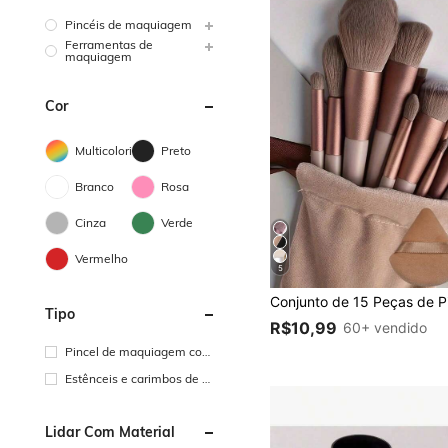
Pincéis de maquiagem
Ferramentas de
maquiagem
Cor
Multicolorido
Preto
Branco
Rosa
Cinza
Verde
Vermelho
5
Tipo
R$10,99
60+ vendido
Pincel de maquiagem com
bolsa
Estênceis e carimbos de m
aquiagem para os olhos
Lidar Com Material