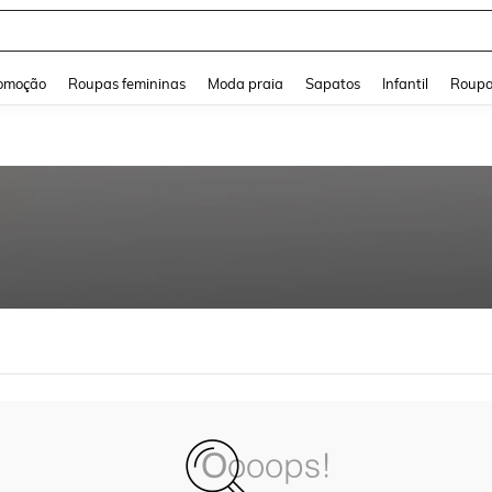
and down arrow keys to navigate search Buscas recentes and Pesquisar e Encontr
omoção
Roupas femininas
Moda praia
Sapatos
Infantil
Roupa