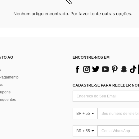
Nenhum artigo encontrado. Por favor tente outras opções.
NTO AO
ENCONTRE-NOS EM
s
 Pagamento
us
CADASTRE-SE PARA RECEBER NOTÍ
 cupons
requentes
BR + 55
BR + 55