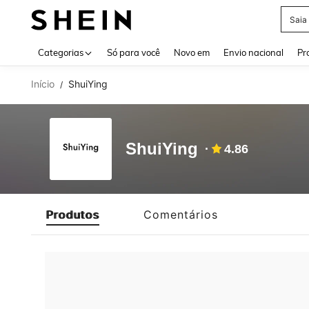
Saia
Use up 
Categorias
Só para você
Novo em
Envio nacional
Pr
Início
ShuiYing
/
ShuiYing
4.86
Produtos
Comentários