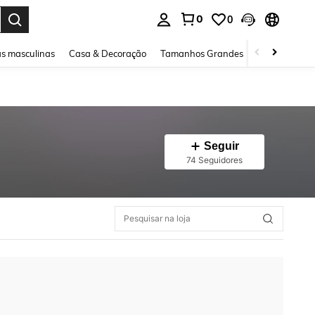
0
0
ar. Press Enter to select.
s masculinas
Casa & Decoração
Tamanhos Grandes
Joias e acessó
Seguir
74 Seguidores