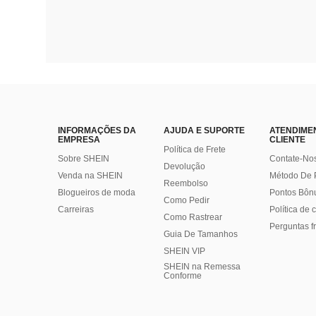
INFORMAÇÕES DA
AJUDA E SUPORTE
ATENDIME
EMPRESA
CLIENTE
Política de Frete
Sobre SHEIN
Contate-No
Devolução
Venda na SHEIN
Método De
Reembolso
Blogueiros de moda
Pontos Bôn
Como Pedir
Carreiras
Política de
Como Rastrear
Perguntas f
Guia De Tamanhos
SHEIN VIP
SHEIN na Remessa
Conforme