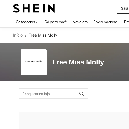
Saia
Use up 
Categorias
Só para você
Novo em
Envio nacional
Pr
Início
Free Miss Molly
/
Free Miss Molly