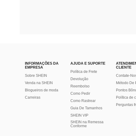
INFORMAÇÕES DA
AJUDA E SUPORTE
ATENDIME
EMPRESA
CLIENTE
Política de Frete
Sobre SHEIN
Contate-No
Devolução
Venda na SHEIN
Método De
Reembolso
Blogueiros de moda
Pontos Bôn
Como Pedir
Carreiras
Política de
Como Rastrear
Perguntas f
Guia De Tamanhos
SHEIN VIP
SHEIN na Remessa
Conforme