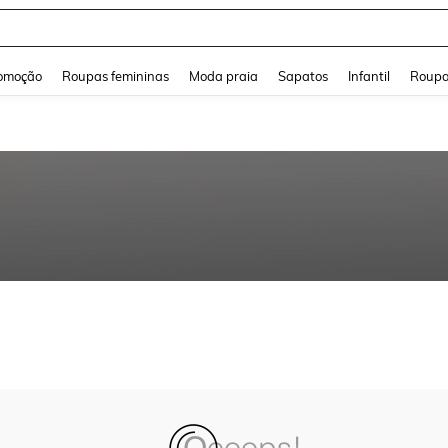
and down arrow keys to navigate search Buscas recentes and Pesquisar e Encontr
omoção
Roupas femininas
Moda praia
Sapatos
Infantil
Roupa