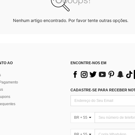
Nenhum artigo encontrado. Por favor tente outras opções.
NTO AO
ENCONTRE-NOS EM
s
 Pagamento
us
CADASTRE-SE PARA RECEBER NOTÍ
 cupons
requentes
BR + 55
BR + 55