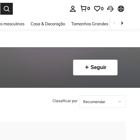
0
0
ar. Press Enter to select.
s masculinas
Casa & Decoração
Tamanhos Grandes
Joias e acessó
Seguir
Classificar por