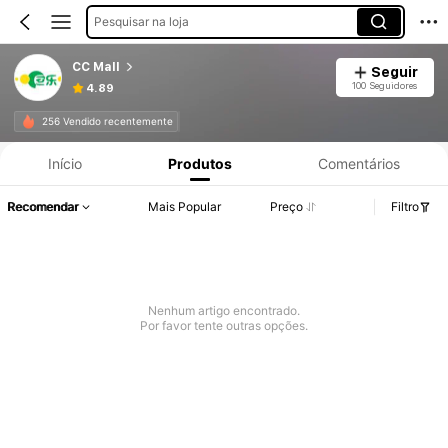
Pesquisar na loja
CC Mall
Seguir
100 Seguidores
4.89
256 Vendido recentemente
Início
Produtos
Comentários
Recomendar
Mais Popular
Preço
Filtro
Nenhum artigo encontrado.
Por favor tente outras opções.