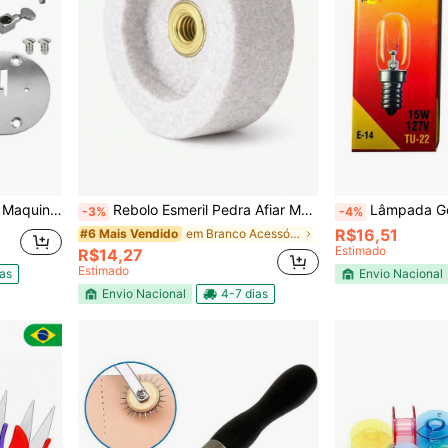
retinha 15-30 Ja2
Rebolo Esmeril Pedra Afiar Maq Cortar Tecido RC100 Disco BR
Lâmpada Geladeira Mic
-3%
-4%
R$16,51
em Branco Acessórios para ferramentas
#6 Mais Vendido
Estimado
R$14,27
Estimado
ias
Envio Nacional
Envio Nacional
4-7 dias