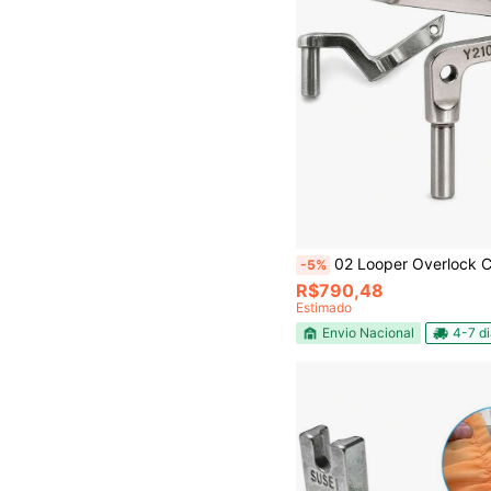
02 Looper Overlock Costura Yamato AZ8003 In
-5%
R$790,48
Estimado
Envio Nacional
4-7 d