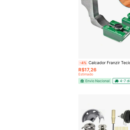
Calcador Franzir Tecido Delicado Leve Med
-4%
R$17,26
Estimado
Envio Nacional
4-7 d