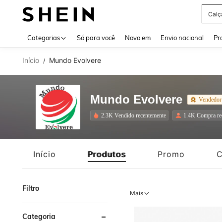
Calç
Use up 
Categorias
Só para você
Novo em
Envio nacional
Pr
Início
Mundo Evolvere
/
Mundo Evolvere
Vendedor
2.3K Vendido recentemente
1.4K Compra re
Início
Produtos
Promo
C
Filtro
Mais
Categoria