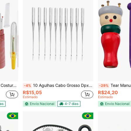
bamento Textil
10 Agulhas Cabo Grosso Dpx5 Reta Costura Industrial N12
Tear Manual Tricotin 
-4%
-29%
R$15,05
R$24,20
Estimado
Estimado
ias
Envio Nacional
4-7 dias
Envio Nacional