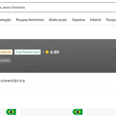
a Jeans Feminina
and down arrow keys to navigate search Buscas recentes and Pesquisar e Encontr
omoção
Roupas femininas
Moda praia
Sapatos
Infantil
Roupa
4.90
 Indicado
Loja Parceira Local
corrente
omentários