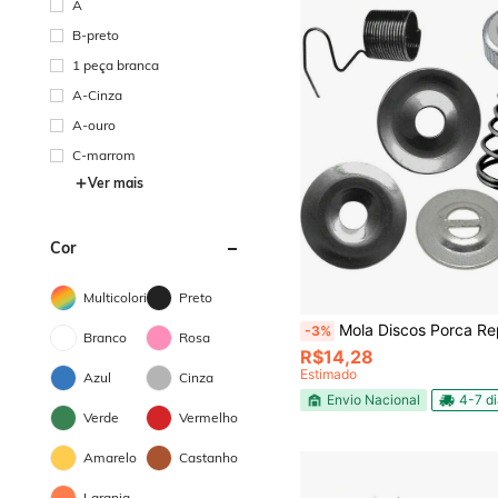
A
B-preto
1 peça branca
A-Cinza
A-ouro
C-marrom
Ver mais
Cor
Multicolorido
Preto
Mola Discos Porca Reparo Tensor Tensão Linha
-3%
Branco
Rosa
R$14,28
Estimado
Azul
Cinza
Envio Nacional
4-7 d
Verde
Vermelho
Amarelo
Castanho
Laranja