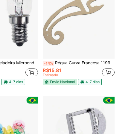
roondas TU22-E14 15w 110V Sadokin
Régua Curva Francesa 1199 Modelista Costura Confecção Mdf.
-14%
R$15,81
Estimado
4-7 dias
Envio Nacional
4-7 dias