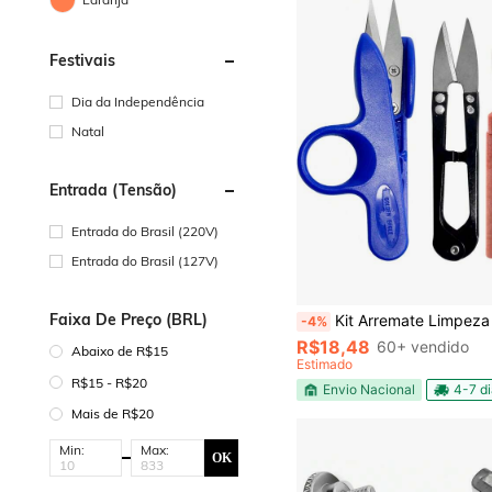
Festivais
Dia da Independência
Natal
Entrada (tensão)
Entrada do Brasil (220V)
Entrada do Brasil (127V)
Faixa De Preço (BRL)
Kit Arremate Limpeza Costura Corte Linha Aca
-4%
R$18,48
60+ vendido
Abaixo de R$15
Estimado
R$15 - R$20
Envio Nacional
4-7 d
Mais de R$20
Min:
Max:
OK