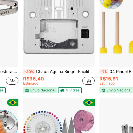
ferior Superior
Chapa Agulha Singer Facilita Pro 4411 4423 4432 Completa
04 Pincel Batedor Espum
-20%
-7%
R$96,40
R$15,81
Estimado
Estimado
ias
Envio Nacional
4-7 dias
Envio Nacional