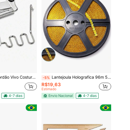
tura Reta Industrial 26mm Parafusos
Lantejoula Holografica 96m 5mm Continua Ouro Dourado Enfeite
-5%
R$19,63
Estimado
4-7 dias
Envio Nacional
4-7 dias