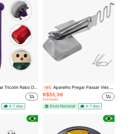
Rabo De Gato I-Cord Croche Enfeite.
Aparelho Pregar Passar Viés Americano Costura Reta 45mm
-6%
R$55,36
Estimado
4-7 dias
Envio Nacional
4-7 dias