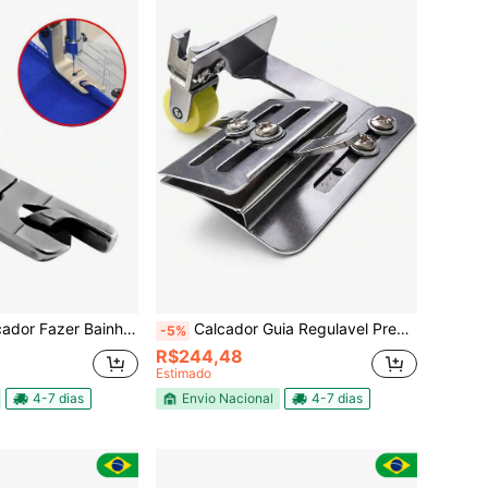
inha Enrolada Reta Industrial 4,8mm
Calcador Guia Regulavel Pregas Fru Fru Fitas Costura Reta
-5%
R$244,48
Estimado
4-7 dias
Envio Nacional
4-7 dias