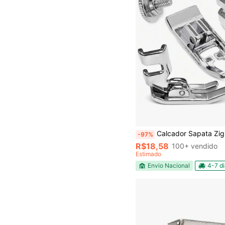
Calcador Sapata ZigZag Reta Haste Encaixe 
-97%
R$18,58
100+ vendido
Estimado
Envio Nacional
4-7 d