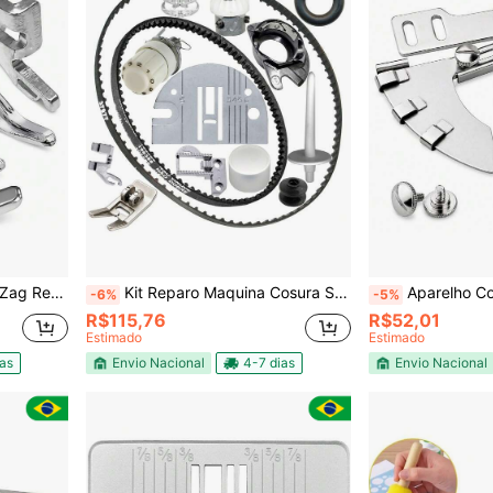
Singer Parafuso
Kit Reparo Maquina Cosura Singer 242 247 248 288 872 875 962
Aparelho Cordão Vivo Cos
-6%
-5%
R$115,76
R$52,01
Estimado
Estimado
ias
Envio Nacional
4-7 dias
Envio Nacional