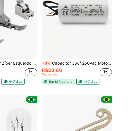
do Direito Invisível Costura Industr
Capacitor 35uf 250vac Motor Ventilador Ar Condicionado
-5%
R$33,86
Estimado
4-7 dias
Envio Nacional
4-7 dias