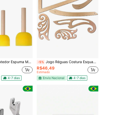
a Mousse Pintura Estencil Textura
Jogo Réguas Costura Esquadro Curva Francesa Modelista Moldes
-5%
R$46,49
Estimado
4-7 dias
Envio Nacional
4-7 dias