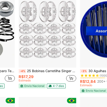
#9 Mais Vendido
 Reta Industrial
25 Bobinas Carretilha Singer Plástica Baixa Máquina Costura
30 Agulhas Costura Man
-4%
-3%
(100
R$17,29
#9 Mais Vendido
#9 Mais Vendido
Estimado
(100
(100
R$12,84
200+ 
#9 Mais Vendido
Estimado
ias
Envio Nacional
4-7 dias
(100
Envio Nacional