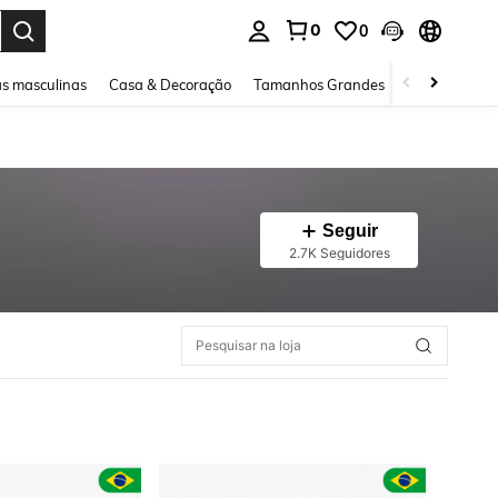
0
0
ar. Press Enter to select.
s masculinas
Casa & Decoração
Tamanhos Grandes
Joias e acessó
Seguir
2.7K Seguidores