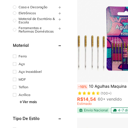
Casa e Decoração
Eletrônicos
Material de Escritório &
Escola
Ferramentas e
Reformas Domésticas
Material
Ferro
Aço
Aço Inoxidável
MDF
10 Agulhas Maquina Costura Domética Caseir
-10%
Teflon
(100+)
Acrílica
R$14,54
60+ vendido
Ver mais
Estimado
Envio Nacional
4-7 d
Tipo De Estilo