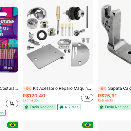
a 90/14 Especial
Kit Acessorio Reparo Maquina Costura Reta Pretinha 15c 15-88
Sapata Calcador Fazer Ba
-5%
-5%
R$120,40
R$25,91
Estimado
Estimado
Envio Nacional
4-7 dias
Envio Nacional
ias