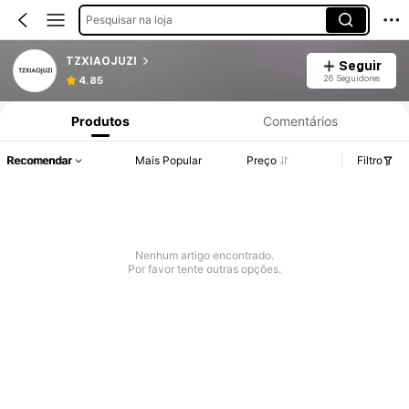
Pesquisar na loja
TZXIAOJUZI
Seguir
26 Seguidores
4.85
Produtos
Comentários
Recomendar
Mais Popular
Preço
Filtro
Nenhum artigo encontrado.
Por favor tente outras opções.