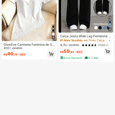
4
Calça Jeans Wide Leg Pantalona F
4
eminina Cintura Alta Tecido Premiu
#1 Mais Vendido
em Preto Calças de ganga
m Confortável Preta
GlowEve Camiseta Feminina de Gol
8,7k+ vendido
(1000+)
a Redonda com Patchwork de Ren
600+ vendido
59
da, Casual e Versátil para Uso Diári
R$
,90
-63%
40
R$
,76
-20%
o
Envio Nacional
4-7 dias