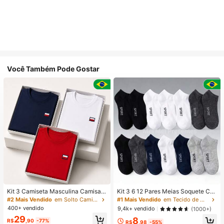
Você Também Pode Gostar
Kit 3 Camiseta Masculina Camisa
Kit 3 6 12 Pares Meias Soquete Ca
Malha Premium 100% Algodão Fio
no Curto Unissex Multicolorido 40-
#2 Mais Vendido
em Solto Camisetas masculinas
#1 Mais Vendido
em Tecido de malha Meias masculinas até o tornozel
30.1 Básica Modelo Tommi Confort
46
400+ vendido
9,4k+ vendido
(1000+)
ável Varias Cores
29
8
R$
,90
-77%
R$
,98
-55%