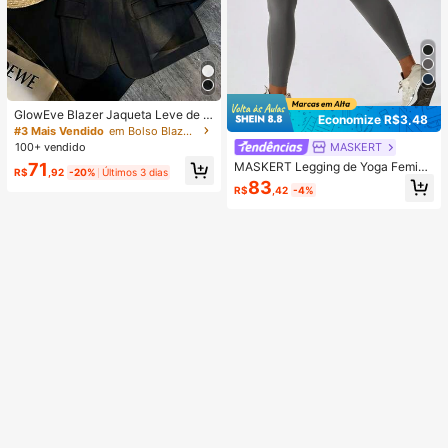
GlowEve Blazer Jaqueta Leve de T
Economize R$3,48
ule Transparente Feminina, Adequa
#3 Mais Vendido
em Bolso Blazers Femininos Leves
da para Primavera/Verão, Uso Diári
MASKERT
100+ vendido
o e Escritório
MASKERT Legging de Yoga Femini
71
R$
,92
-20%
Últimos 3 dias
na Cintura Alta, Calça Esportiva de
83
R$
,42
-4%
Treino, Academia, Fitness, Corrida,
Activewear Elástica, Confortável e
Respirável