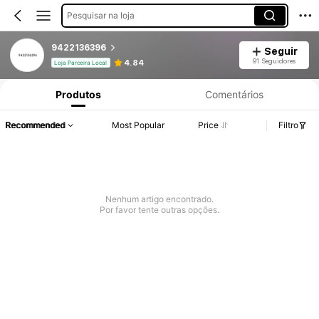
Pesquisar na loja
9422136396
Seguir
91 Seguidores
4.84
Loja Parceira Local
Produtos
Comentários
Recommended
Most Popular
Price
Filtro
Nenhum artigo encontrado.
Por favor tente outras opções.