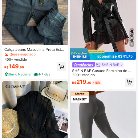
6
Calça Jeans Masculina Preta Eston
ado Acostamento
Quase esgotado!
Economize R$41,75
400+ vendido
SHEIN BAE
149
R$
,99
SHEIN BAE Casaco Feminino de M
Envio Nacional
4-7 dias
oda Casual Cor Sólida com Dupla F
300+ vendido
ileira de Botões
219
R$
,20
-16%