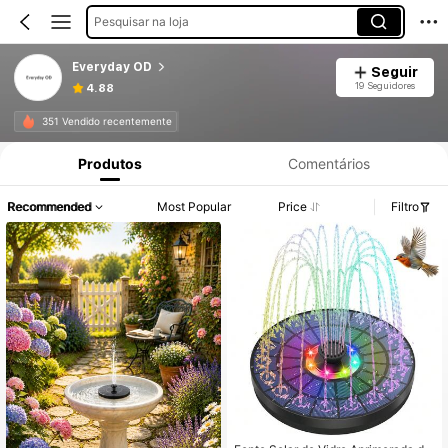
Pesquisar na loja
Everyday OD
Seguir
19 Seguidores
4.88
351 Vendido recentemente
Produtos
Comentários
Recommended
Most Popular
Price
Filtro