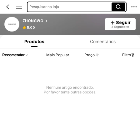
Pesquisar na loja
ZHONGWO
Seguir
2 Seguidores
5.00
Produtos
Comentários
Recomendar
Mais Popular
Preço
Filtro
Nenhum artigo encontrado.
Por favor tente outras opções.