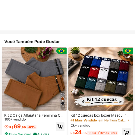
Você Também Pode Gostar
7
Kit 2 Calça Alfaiataria Feminina Co
Kit 12 cuecas box boxer Masculinas
m Cinto
100+ vendido
Premium Microfibra Confort Boxer o
#1 Mais Vendido
em Nenhum Calções de banho masculinos
u 4
2k+ vendido
69
R$
,99
-63%
24
R$
,85
-66%
Últimas 8 hrs
Envio Nacional
4-7 dias