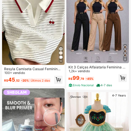
8
10
Kit 3 Calças Alfaiataria Feminina C
Resyla Camiseta Casual Feminina
om Cinto
1,2k+ vendido
de Manga Curta com Listras, Verão
100+ vendido
99
45
R$
,79
-45%
R$
,52
-20%
Últimos 2 dias
Envio Nacional
4-7 dias
4-7 Years