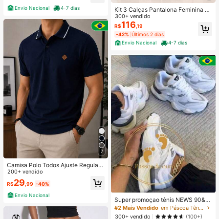
Envio Nacional
4-7 dias
Kit 3 Calças Pantalona Feminina Al
faiataria Social Com Cinto
300+ vendido
116
R$
,19
-42%
Últimos 2 dias
Envio Nacional
4-7 dias
7
Camisa Polo Todos Ajuste Regular
200+ vendido
Bordado Masculina
29
R$
,99
-40%
Envio Nacional
Super promoçao tênis NEWS 90&6
0 Premium Lançamento sapatênis
#2 Mais Vendido
em Páscoa Tênis Feminino
Rua Universitário Desportivo Vintag
300+ vendido
(100+)