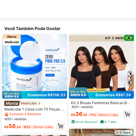
Você Também Pode Gostar
Economize R$706,53
Economize R$87,29
#1 Mais Vendido
em Seco Limpadores
Kit 3 Blusas Femininas Básicas Bab
Somente 4 Restante
Medicube
y Look Blusinha Decote Quadrado
400+ vendido
#1 Mais Vendido
#1 Mais Vendido
em Seco Limpadores
em Seco Limpadores
Medicube 1 Caixa com 70 Peças d
Manga Curta Cropped Suplex Com
36
e Discos de Algodão de Limpeza de
Somente 4 Restante
Somente 4 Restante
R$
,52
-71%
Últimos 3 dias
Forro Modeladora Casual Versátil Bl
Poros Dupla Face, Discos de Tônic
600+ vendido
#1 Mais Vendido
em Seco Limpadores
ogueira
o Facial AHA BHA, Focados em Óle
Envio Nacional
4-7 dias
Somente 4 Restante
56
o Excessivo e Cuidado com a Pele
R$
,04
-93%
Últimos 3 dias
Morta, Lenços de Limpeza Facial T
0-3 Years
exturizados, Adequados para Pele