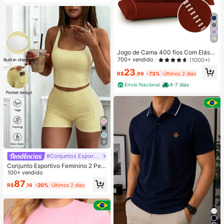
18
Jogo de Cama 400 fios Com Elásti
co Padrão Hotel Solteiro Casal Que
700+ vendido
(1000+)
en King
23
R$
,99
-73%
Últimos 2 dias
Envio Nacional
4-7 dias
9
#Conjuntos Esportivos
Conjunto Esportivo Feminino 2 Peç
as Verão Sexy Regata com Busto A
100+ vendido
colchoado & Shorts de Cintura Alta
87
R$
,16
-20%
Últimos 2 dias
com Bolsos, Adequado para Yoga,
Ciclismo, Fitness Amarelo Elegante