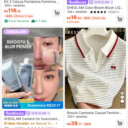
Kit 3 Calças Pantalona Feminina Al
SHEGLAM
faiataria Social Com Cinto
300+ vendido
SHEGLAM Color Bloom Blush LíQui
116
do Acabamento Matte-Love Cake
R$
,19
10k+ vendido
(1000+)
Marca De Beleza CosméTicos Maq
-42%
Últimos 2 dias
16
R$
,82
-52%
Último dia
uiagem Para Mulheres E Meninas
Envio Nacional
4-7 dias
Estimado
Economize R$20,17
10
Resyla Camiseta Casual Feminina
SHEGLAM
de Manga Curta com Listras, Verão
100+ vendido
SHEGLAM Camera On Suavizante
39
& Desfocante Primer Marca De Bel
#1 Mais Vendido
em Natural Tom
R$
,71
-30%
eza CosméTicos Maquiagem Para