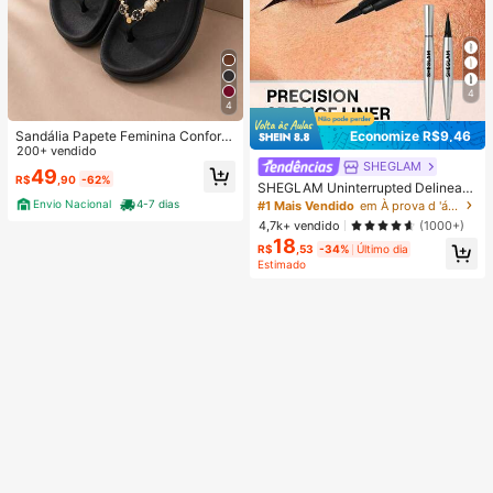
4
4
Sandália Papete Feminina Confortá
Economize R$9,46
vel Elegante Leve para o Dia a Dia
200+ vendido
Tendencia
SHEGLAM
49
R$
,90
-62%
SHEGLAM Uninterrupted Delinead
or LíQuido à Prova D'áGua Kohl Kaj
Envio Nacional
4-7 dias
#1 Mais Vendido
em À prova d 'água Delineadores de longa duração
al Marca De Beleza CosméTicos M
4,7k+ vendido
(1000+)
aquiagem Para Mulheres E Menina
18
s
R$
,53
-34%
Último dia
Estimado