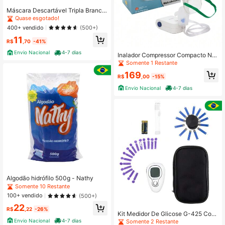
Máscara Descartável Tripla Branca
c/Elástico c/50 - Medix
Quase esgotado!
400+ vendido
(500+)
11
R$
,70
-41%
Envio Nacional
4-7 dias
Inalador Compressor Compacto NE
-C803 - Omron
Somente 1 Restante
169
R$
,00
-15%
Envio Nacional
4-7 dias
Algodão hidrófilo 500g - Nathy
Somente 10 Restante
100+ vendido
(500+)
22
R$
,22
-26%
Kit Medidor De Glicose G-425 Com
pleto com 25 tiras - Bioland
Envio Nacional
4-7 dias
Somente 2 Restante