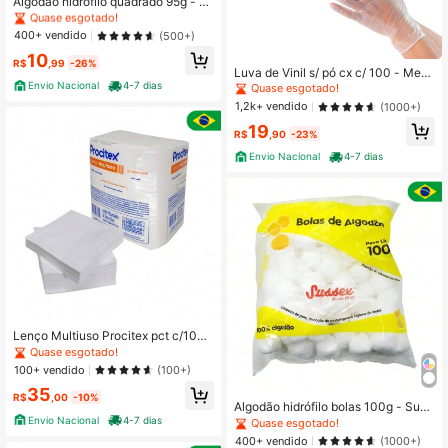
Algodão hidrófilo quadrado 95g - S
ussex Festa Junina
Quase esgotado!
Quase esgotado!
#7 Mais Vendido
em Removedor de maquiagem
400+ vendido
(500+)
Quase esgotado!
10
R$
,99
-26%
Luva de Vinil s/ pó cx c/ 100 - Medi
x
Envio Nacional
4-7 dias
Quase esgotado!
1,2k+ vendido
(1000+)
19
R$
,90
-23%
Envio Nacional
4-7 dias
Lenço Multiuso Procitex pct c/100
- Cremer
Quase esgotado!
100+ vendido
(100+)
35
R$
,00
-10%
Algodão hidrófilo bolas 100g - Suss
ex Festa Junina
Envio Nacional
4-7 dias
Quase esgotado!
400+ vendido
(1000+)