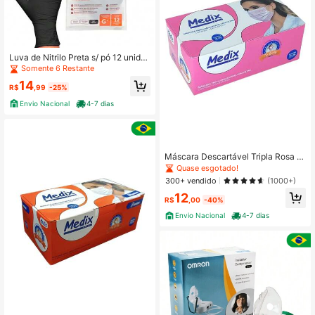
Luva de Nitrilo Preta s/ pó 12 unida
des - Vabene
Somente 6 Restante
14
R$
,99
-25%
Envio Nacional
4-7 dias
Máscara Descartável Tripla Rosa c/
Elástico c/50 - Medix
Quase esgotado!
300+ vendido
(1000+)
12
R$
,00
-40%
Envio Nacional
4-7 dias