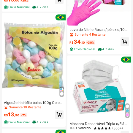
R$
,00
-25%
Envio Nacional
4-7 dias
Luva de Nitrilo Rosa s/ pó cx c/100
- Vabene
Somente 4 Restante
34
R$
,10
-30%
Envio Nacional
4-7 dias
Algodão hidrófilo bolas 100g Colori
do - Sussex
Somente 10 Restante
13
R$
,90
-7%
Envio Nacional
4-7 dias
Máscara Descartável Tripla c/Elásti
co - Vabene
100+ vendido
(500+)