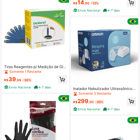
14
R$
,90
-12%
Envio Nacional
4-7 dias
Tiras Reagentes p/ Medição de Glic
ose G-423S cx c/50 - Bioland
Somente 1 Restante
39
R$
,99
-20%
Envio Nacional
4-7 dias
Inalador Nebulizador Ultrassônico R
espiramax NE-U702 - Omron
Somente 3 Restante
299
R$
,00
-25%
Envio Nacional
4-7 dias