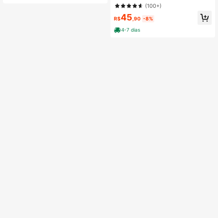
(100+)
45
R$
,90
-8%
4-7 dias