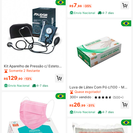
7
R$
,86
-35%
Envio Nacional
4-7 dias
Kit Aparelho de Pressão c/ Estetosc
ópio - Solidor
Somente 2 Restante
129
R$
,90
-13%
Envio Nacional
4-7 dias
Luva de Látex Com Pó c/100 - MBli
fe
Quase esgotado!
300+ vendido
(500+)
26
R$
,99
-31%
Envio Nacional
4-7 dias