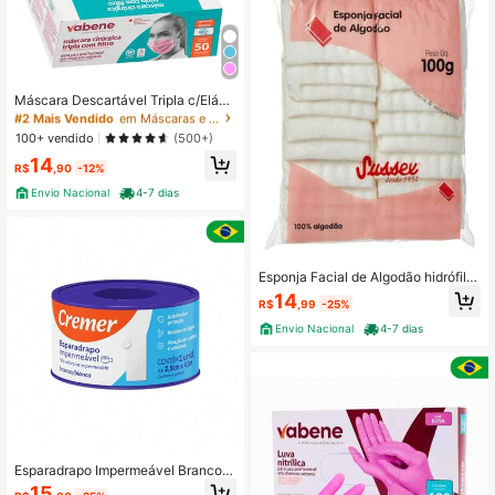
#2 Mais Vendido
em Máscaras e Acessórios
Quase esgotado!
Máscara Descartável Tripla c/Elásti
#2 Mais Vendido
#2 Mais Vendido
em Máscaras e Acessórios
em Máscaras e Acessórios
co - Vabene
Quase esgotado!
Quase esgotado!
100+ vendido
(500+)
#2 Mais Vendido
em Máscaras e Acessórios
Quase esgotado!
14
R$
,90
-12%
Envio Nacional
4-7 dias
Esponja Facial de Algodão hidrófilo
quadrado 100g - Sussex
14
R$
,99
-25%
Envio Nacional
4-7 dias
Esparadrapo Impermeável Branco
2,5cm x 4,5m - Cremer
15