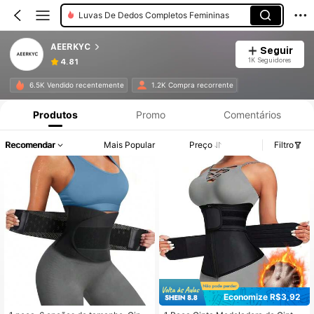
Luvas De Dedos Completos Femininas
AEERKYC
Seguir
1K Seguidores
4.81
6.5K Vendido recentemente
1.2K Compra recorrente
Produtos
Promo
Comentários
Recomendar
Mais Popular
Preço
Filtro
Economize R$3,92