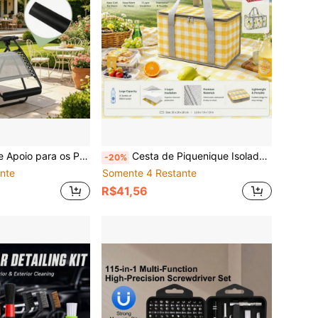
ford 420D com Largo, Almofada de Apoio para os Pés de Cadeira de Lazer em Espuma EPE de Alta Densidade, Adequado para Pátio, Jardim, Praia, Camping, Interno e Externo, Ajuste Universal
Cesta de Piquenique Isolada Elegante, Bolsa Térmica Xadrez de 3 Camadas com Grande Capacidade, Forro Impermeável de Fácil Limpeza, Alças Reforçadas, Abertura Ampla & Zíperes Duplos, Bolsa Reutilizável para Armazenamento de Alimentos para Trabalho, Escola, Camping & Viagem
-20%
nte
Somente 4 Restante
R$41,56