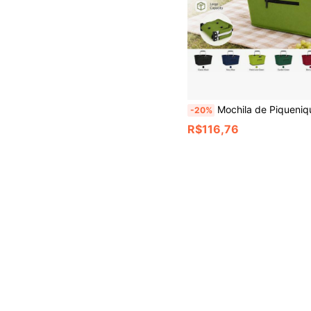
Mochila de Piquenique Isolada Portátil para Uso Externo, Grande Capacidade, Material Grosso e Durável, À Prova d'Água e Resistente a Arranhões, Dobrável e Leve, Resistente a Rasgos, Adequada para Camping, Viagens de
-20%
R$116,76