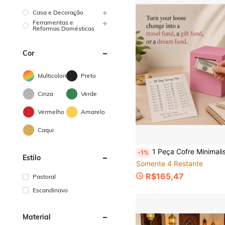
Casa e Decoração
Ferramentas e
Reformas Domésticas
Cor
Multicolorido
Preto
Cinza
Verde
Vermelho
Amarelo
Caqui
1 Peça Cofre Minimalista Sem Abertura, Cofre de Moedas em Cubo Rosa com Fenda para Moedas, Caixa de Desafio de Economia Selada, Adequado para Dinheiro, Moedas, 
-1%
Estilo
Somente 4 Restante
R$165,47
Pastoral
Escandinavo
Material