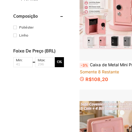
Composição
Poliéster
Linho
Faixa De Preço (BRL)
Min:
Max:
OK
Caixa de Metal Mini Premium com Trava Dupla (Senha + Chave) para Proteger Itens Valiosos. Com Fenda para Moedas Integrada, Perfeita como Presente de Cofre para Crianças. Design Compacto e Portátil Adequado para Mesa de Casa/Escritório. Armaze
-3%
Somente 8 Restante
R$108,20