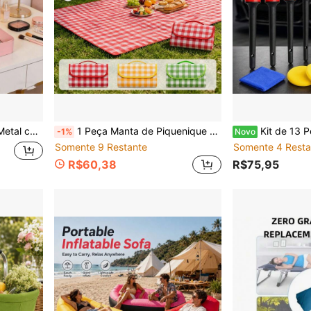
4 Clipes para Notas Bancárias, Caixa de Dinheiro com Bandeja de Dinheiro
1 Peça Manta de Piquenique à Prova d'Água, Tapete Dobrável Xadrez para Uso Externo, Manta de Praia Portátil e Leve com Alça, Tapete de Camping Durável e Fácil de Limpar, Adequado para Piquenique Familiar, Camping, Jardim, Férias, Beira da Piscina, Churrasco, Concerto e Aventura ao Ar Livre, Viagem a Parques e Praias, Tapete de Piquenique à Prova d'Água, Tapete Dobrável Anti-Areia, Manta Grande Portátil e Leve para Uso Externo com Alça
Kit de 13 Peças de Escovas para Detalhamento Automotivo, Ferramentas de Limpeza Interna e Externa com 5 Escovas de D
-1%
Novo
Somente 9 Restante
Somente 4 Resta
R$60,38
R$75,95