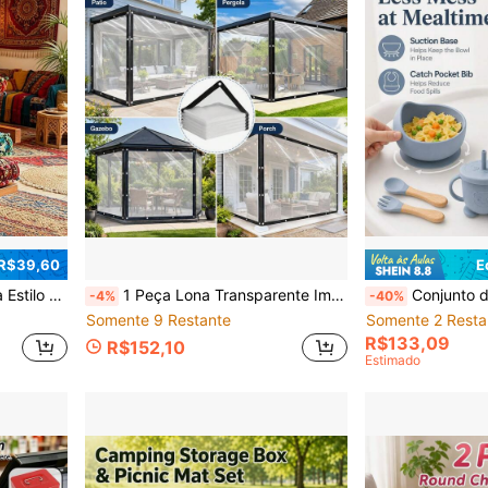
 R$39,60
E
Uso Interno/Externo em Sala de Jantar, Cozinha, Varanda, Jardim e Escritório
1 Peça Lona Transparente Impermeável com Ilhós, Tecido PVC Transparente Impermeável Resistente para Uso Externo, Bordas Reforçadas, Cobertura contra Vento e Chuva, Adequado para Pátio, Gazebo, Pavilhão, Varanda, Sacada, Estufa, Garagem e Jardim, 2x1m/2x4m
Conjunto de Utensílios de Alimentação para Bebê em Silicone, Inclui Prato com Ventosa, Tigela, Babador, Colher e Garfo, Adequado para Bebês de 6 Meses ou Mais, Micr
-4%
-40%
Somente 9 Restante
Somente 2 Resta
R$133,09
R$152,10
Estimado