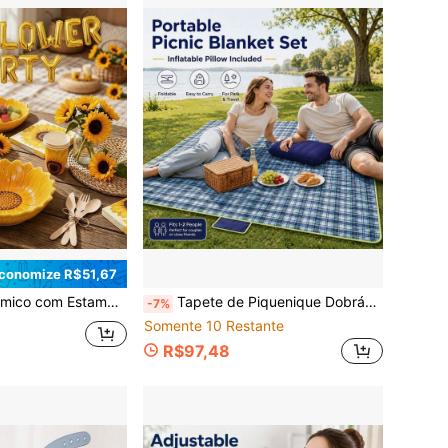
conomize R$51,67
ivo de Girassol para Cozinha Doméstica. O Design Único de Girassol Trará Luz e Felicidade para a sua Experiência de Refeição. Use a Adorável Louça de Girassol para Alegrar a sua Mesa de Jantar.
Tapete de Piquenique Dobrável com Conjunto de Travesseiro Inflável, Tapete de Piquenique Portátil Xadrez para Uso Externo, Design de Bolsa Compacta, Tapete de Chão Grande, Adequado para Praia, Parque, Gramado, Camping, Viagem, Acomoda 1-2 Pessoas para Piquenique, Caminhada e Viagens de Carro
-7%
Somente 10 Restante
R$97,48