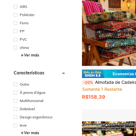
ABS
Poliéster
Ferro
PP
PVC
china
Ver mais
Características
Economize
Almofada de Cadeira Estilo Boêmio com Estampa Floral, Almofada de Assento Quadrada Grossa com Borlas, Almofada de Cadeira de Espuma de Memória Macia com Estampa Xadrez de Linho, Almofada de Assento Antiderrapante Lavável para 
-20%
Outro
Somente 1 Restante
À prova d'água
R$158,39
Multifuncional
Dobrável
Design ergonômico
leve
Ver mais