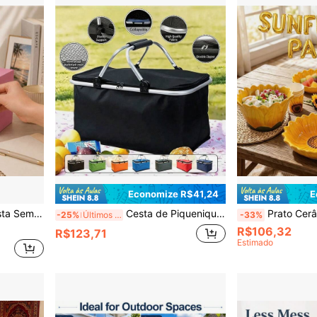
Economize R$41,24
E
Bottom de Viagem, Presente, Decoração de Mesa e Quarto
Cesta de Piquenique Dobrável Extra Grande de 32L, Caixa de Armazenamento Isolada com Alça de Alumínio, Bolsa Térmica de 18,9x12,6x9,4 Polegadas para Piqueniques ao Ar Livre, Viagens à Praia, Camping, Churrasco
Prato Cerâmico com Estampa de Girassol, Prato de Jantar Decorativo com Design Fofo de Girassol, Prato de Jantar Cerâmico Criat
-25%
Últimos 2 dias
-33%
R$106,32
R$123,71
Estimado