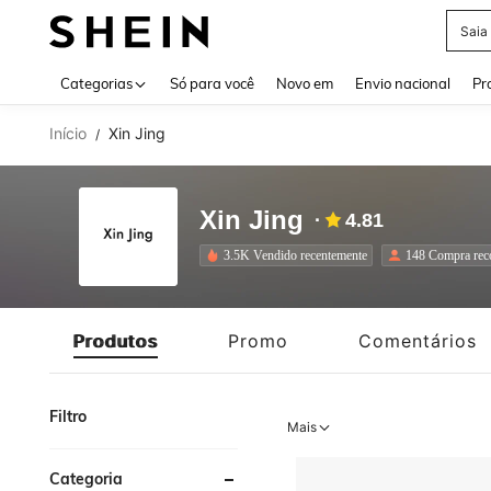
Calç
Use up 
Categorias
Só para você
Novo em
Envio nacional
Pr
Início
Xin Jing
/
Xin Jing
4.81
3.5K Vendido recentemente
148 Compra reco
Produtos
Promo
Comentários
Filtro
Mais
Categoria