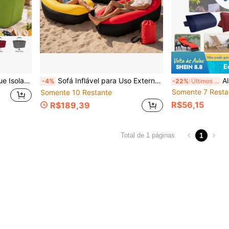
E
 Carro, Caminhadas e Atividades ao Ar Livre, Equipamento Essencial de Viagem
Sofá Inflável para Uso Externo (Com Bolsa de Armazenamento), Sofá Inflável Portátil, Colchão Inflável para Uso Externo, Cadeira de Praia Inflável, Design de Apoio de Cabeça Aprimorado, Adequado para Camping, Viagens à Praia e Caminhadas, Fácil de Montar
Almofada de Apoio de Cabeça para 
-4%
-22%
Últimos 3 dias
Somente 7 Resta
Somente 10 Restante
R$56,15
R$189,39
1
Total de 1 páginas