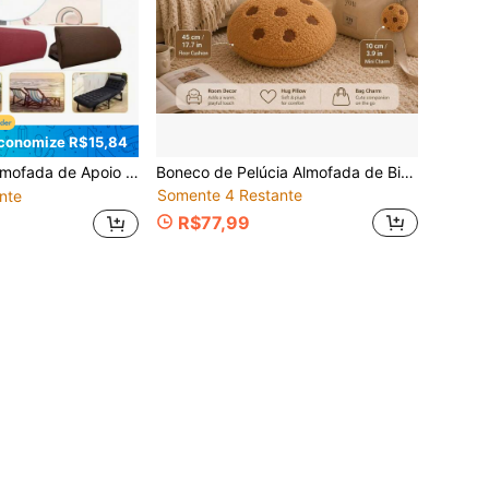
conomize R$15,84
Cadeira Gravidade Zero, Almofada de Apoio Ergonômico para Pescoço com Tira Ajustável, Capa de Tecido Lavável com Espuma de Alta Densidade, Ajuste Universal para Cadeira de Pátio Externo, Praia, Escritório, Apoio para Pernas, Multiuso, Experiência Confortável, Múltiplas Cores Disponíveis
Boneco de Pelúcia Almofada de Biscoito de Chocolate em 3 Tamanhos - Boneco de Biscoito Macio e Recheado, Almofada Fofinha em Formato de Comida, Almofada e Encanto de Mochila, Tapete Redondo Divertido, Adequado para Sofá Interno e Externo, Quarto, Sala de Estar, Escritório, Carro, Pátio, Decoração de Jardim e Presentes
Somente 4 Restante
nte
R$77,99