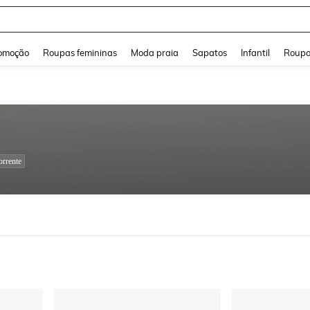
a Jeans Feminina
and down arrow keys to navigate search Buscas recentes and Pesquisar e Encontr
omoção
Roupas femininas
Moda praia
Sapatos
Infantil
Roupa
rrente