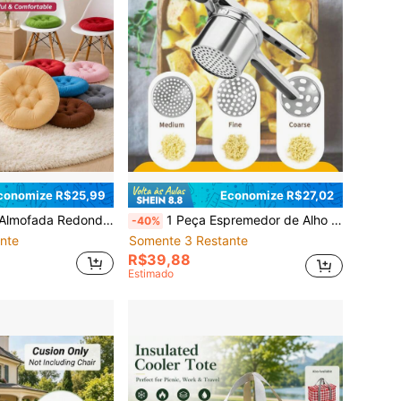
conomize R$25,99
Economize R$27,02
la Acolchoada, Almofada de Assento de Chão Confortável Antiderrapante para Uso Interno em Casa, Quarto, Sala de Estar, Pátio Externo, Jardim, Quintal, Gramado e Cadeira de Escritório
1 Peça Espremedor de Alho de Aço Inoxidável Resistente, Moedor e Esmagador de Alho Manual com 3 Placas de Pressão Intercambiáveis, Alça Ergonômica de Grande Capacidade, Utensílio de Cozinha Fácil de Limpar, Adequado para Alho, Gengibre e Cozinha Diária, Espremedor e Fatiador de Alho 2 em 1
-40%
nte
Somente 3 Restante
R$39,88
Estimado