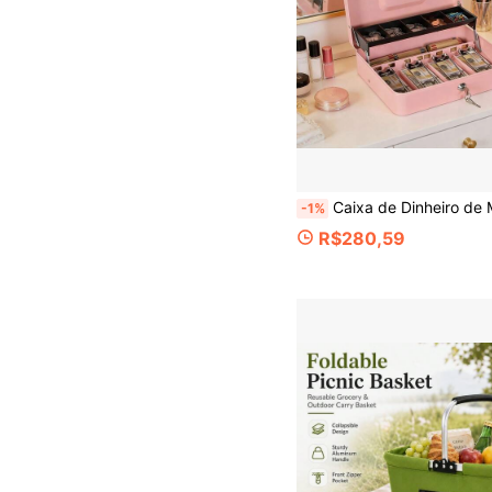
Caixa de Dinheiro de Metal com Bandeja de Dinheiro e Trava, Caixa de Armazenamento Portátil, Caixa de Dinheiro com Trava Resistente, Adequada para Dinheiro, Moedas, Notas Bancárias, Recibos e Economias, com 5 Compartimentos para Moedas e 
-1%
R$280,59