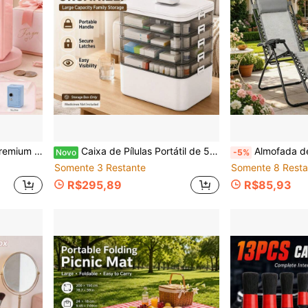
ne com Segurança Dinheiro, Moedas, Joias e Pequenos Itens. Construção em Metal Durável
Caixa de Pílulas Portátil de 5 Camadas com Alça, Caixa de Armazenamento de Primeiros Socorros Doméstica de Grande Capacidade com Compartimentos Transparentes e Trava Segura, Adequada para Casa e Viagem
Almofada de Apoio para os Pés da Cadeira Gravidade Zero, Travesseiro de Apoio para as Pernas da Poltrona Reclinável em Tecido Ox
Novo
-5%
Somente 3 Restante
Somente 8 Resta
R$295,89
R$85,93