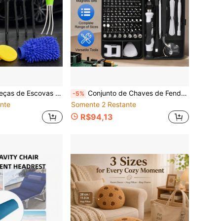
etalhe, 3 Escovas de Arame, Espanador de Ventilação, Luva de Microfibra, 2 Almofadas de Espuma e Toalha para Painel, Rodas, Aros, Compartimento do Motor, Carros, Caminhões e SUVs
Conjunto de Chaves de Fenda Magnéticas de Precisão 115-em-1, Kit de Ferramentas Profissional para Reparo Eletrônico, Chaves de Fenda de Aço Multiuso Portáteis com Caixa de Armazenamento, Adequado para Telefones, Laptops, Câmeras, Relógios, Óculos, Controles de Jogos, Pequenos Eletrodomésticos, Uso Doméstico e Externo, Presente para Homens, Pais, Avôs
-5%
nte
Somente 2 Restante
R$94,13