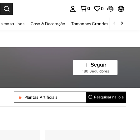
0
0
ar. Press Enter to select.
s masculinas
Casa & Decoração
Tamanhos Grandes
Joias e acessó
Seguir
180 Seguidores
Plantas Artificiais
Pesquisar na loja