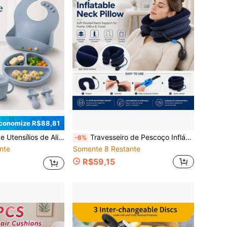
conomize R$88,81
o-ondas e Lava-louças, Conjunto de Utensílios de Treinamento de Alimentação para Bebê, Inclui Prato com Ventosa, Tigela, Babador, Colher e Garfo de Treinamento, e Copo com Bico, Adequado para Bebês de 6 Meses ou Mais, Adequado para Treinamento de Alimentação para Bebê
Travesseiro de Pescoço Inflável Portátil, Almofada de Apoio de Pescoço Ajustável com Bomba Manual, Travesseiro de Pescoço de Viagem Macio e Aveludado para Pausa no Escritório, Avião, Passeio de Carro e Relaxamento em Casa
-6%
nte
Somente 8 Restante
R$59,15