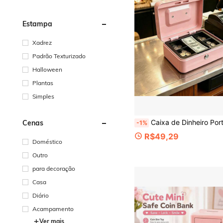
Estampa
Xadrez
Padrão Texturizado
Halloween
Plantas
Simples
Caixa de Dinheiro Portátil de Aço com Fechadura de Chave, Design de 2 Camadas, Bandeja de Moedas Removível, Alça de Aço, 2 Chaves Incluídas, Armazenamento Seguro para Dinheiro, Moedas, Joias e Objetos de Valor, Adequado para Casa, Escritório, 
Cenas
-1%
R$49,29
Doméstico
Outro
para decoração
Casa
Diário
Acampamento
Ver mais