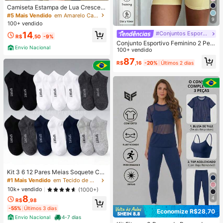
Camiseta Estampa de Lua Crescent
e e Estrelas ao Redor Confortável e
#5 Mais Vendido
em Amarelo Camisetas básicas casuais
9
Respirável, Roupas de Verão Femini
100+ vendido
nas
14
#Conjuntos Esportivos
R$
,50
-9%
Conjunto Esportivo Feminino 2 Peç
Envio Nacional
as Verão Sexy Regata com Busto A
100+ vendido
colchoado & Shorts de Cintura Alta
87
R$
,16
-20%
Últimos 2 dias
com Bolsos, Adequado para Yoga,
Ciclismo, Fitness Amarelo Elegante
Kit 3 6 12 Pares Meias Soquete Ca
no Curto Unissex Multicolorido 40-
#1 Mais Vendido
em Tecido de malha Meias masculinas até o tornozel
46
10k+ vendido
(1000+)
8
4
R$
,98
-55%
Últimos 3 dias
Economize R$28,70
Envio Nacional
4-7 dias