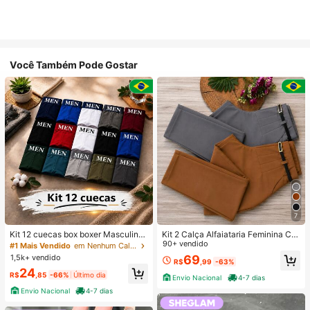
Você Também Pode Gostar
7
Kit 12 cuecas box boxer Masculinas
Kit 2 Calça Alfaiataria Feminina Co
Premium Microfibra Confort Boxer o
m Cinto
90+ vendido
#1 Mais Vendido
em Nenhum Calções de banho masculinos
u 4
1,5k+ vendido
69
R$
,99
-63%
24
R$
,85
-66%
Último dia
Envio Nacional
4-7 dias
Envio Nacional
4-7 dias