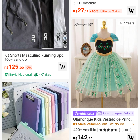
ola Redonda com Estampa Floral 3
500+ vendido
D e Listras Rosas, Shorts Soltos, Est
27
ilo Casual e Confortável, Adequado
R$
,12
-20%
Últimos 2 dias
para Uso Diário, Passeios, Campus,
Volta às Aulas, Estilo Feminino, Rela
xado
4-7 Years
12
Kit Shorts Masculino Running Sport
Fit Academia Treino
100+ vendido
125
R$
,00
-7%
Envio Nacional
4-7 dias
Glamorique Kids
Glamorique Kids Vestido de Princes
a para Menina Jovem, Vestido de P
#1 Mais Vendido
em Tecido de malha Roupas de festa para meninas
rincesa de Tule Verde, Festa de Ani
400+ vendido
(1000+)
versário, Vestido Formal de Casame
142
nto e Feriado, Roupa de Festa, Pain
R$
,95