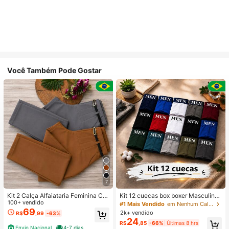
Você Também Pode Gostar
7
Kit 2 Calça Alfaiataria Feminina Co
Kit 12 cuecas box boxer Masculinas
m Cinto
100+ vendido
Premium Microfibra Confort Boxer o
#1 Mais Vendido
em Nenhum Calções de banho masculinos
u 4
69
2k+ vendido
R$
,99
-63%
24
R$
,85
-66%
Últimas 8 hrs
Envio Nacional
4-7 dias