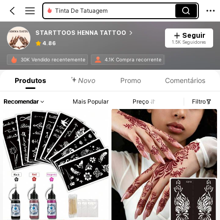
Tinta De Tatuagem
STARTTOOS HENNA TATTOO
Seguir
1.5K Seguidores
4.86
30K Vendido recentemente
4.1K Compra recorrente
Produtos
Novo
Promo
Comentários
Recomendar
Mais Popular
Preço
Filtro