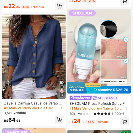
50
R$
,96
-25%
nga Curta, Estilo Minimalista, Prese
Marca De Beleza CosméTicos Maq
22
nte para Amiga
uiagem Para Mulheres E Meninas
R$
,05
-40%
Estimado
Economize R$26,76
14
SHEGLAM
Zayélia Camisa Casual de Verão El
SHEGLAM Press Refresh Spray Fix
egante e Simples com Tecido Liso
ador Marca De Beleza CosméTicos
#2 Mais Vendido
em Gola Cardigan Tops, blusas e camisetas feminina
#1 Mais Vendido
em Natural Spray de fixação
para Mulheres, Camisa de Trabalho
Maquiagem Para Mulheres E Menin
1,5k+ vendido
10k+ vendido
(1000+)
as
64
24
R$
,95
R$
,19
-53%
Estimado