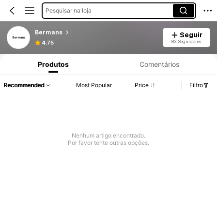
Pesquisar na loja
Bermans
Seguir
83 Seguidores
4.75
Produtos
Comentários
Recommended
Most Popular
Price
Filtro
Nenhum artigo encontrado.
Por favor tente outras opções.