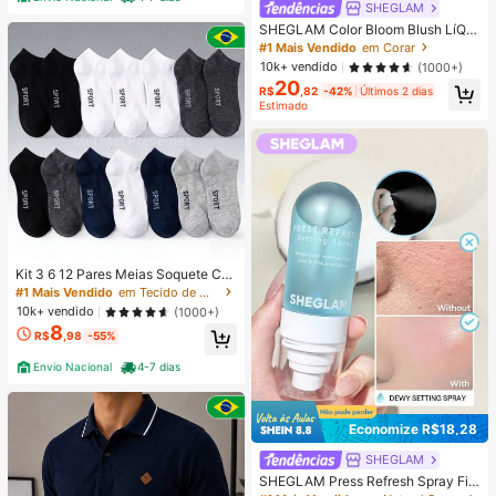
SHEGLAM
SHEGLAM Color Bloom Blush LíQui
do Acabamento Matte-Rose Ritual
#1 Mais Vendido
em Corar
Marca De Beleza CosméTicos Maq
10k+ vendido
(1000+)
uiagem Para Mulheres E Meninas
20
R$
,82
-42%
Últimos 2 dias
Estimado
Kit 3 6 12 Pares Meias Soquete Ca
no Curto Unissex Multicolorido 40-
#1 Mais Vendido
em Tecido de malha Meias masculinas até o tornozel
46
10k+ vendido
(1000+)
8
R$
,98
-55%
Envio Nacional
4-7 dias
Economize R$18,28
SHEGLAM
SHEGLAM Press Refresh Spray Fix