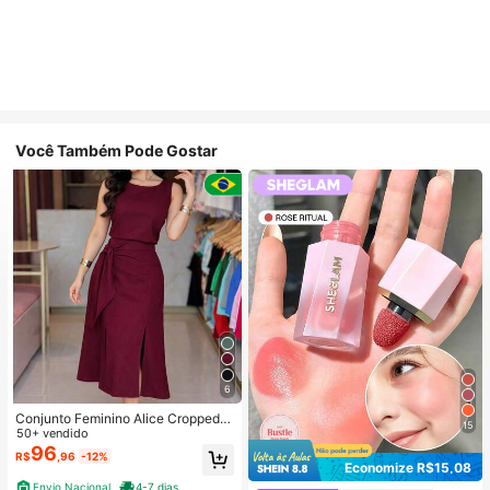
Você Também Pode Gostar
6
Conjunto Feminino Alice Cropped e
15
Saia Midi Perfeito com Amarração
50+ vendido
Azul Marinho 001 elegante
96
R$
,96
-12%
Economize R$15,08
Envio Nacional
4-7 dias