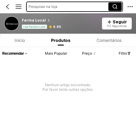
Pesquisar na loja
Farma Local
Seguir
112 Seguidores
4.95
Loja Parceira Local
Início
Produtos
Comentários
Recomendar
Mais Popular
Preço
Filtro
Nenhum artigo encontrado.
Por favor tente outras opções.