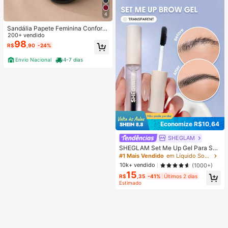
4
Sandália Papete Feminina Confortá
vel Elegante Leve para o Dia a Dia
200+ vendido
Tendencia
98
R$
,90
-24%
Envio Nacional
4-7 dias
Economize R$10,64
SHEGLAM
SHEGLAM Set Me Up Gel Para Sob
rancelhas Marca De Beleza Cosmé
#1 Mais Vendido
em Líquido Sobrancelhas
Ticos Maquiagem Para Mulheres E
10k+ vendido
(1000+)
Meninas
15
R$
,35
-41%
Últimos 2 dias
Estimado