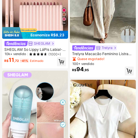
14
Economize R$8,23
SHEGLAM
Trelyra
SHEGLAM So Lippy LáPis Labial-N
eutral Lip Combo Marca De Beleza
Trelyra Macacão Feminino Listrado
10k+ vendido
(1000+)
CosméTicos Maquiagem Para Mulh
Franzido Casual para Uso Diário
Quase esgotado!
11
R$
,72
-41%
Estimado
eres E Meninas
100+ vendido
94
R$
,95