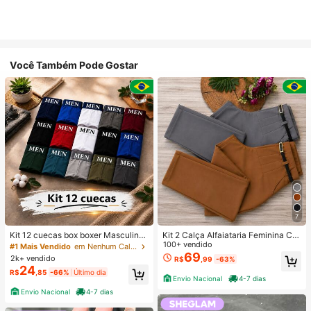
Você Também Pode Gostar
7
Kit 12 cuecas box boxer Masculinas
Kit 2 Calça Alfaiataria Feminina Co
Premium Microfibra Confort Boxer o
m Cinto
100+ vendido
#1 Mais Vendido
em Nenhum Calções de banho masculinos
u 4
69
2k+ vendido
R$
,99
-63%
24
R$
,85
-66%
Último dia
Envio Nacional
4-7 dias
Envio Nacional
4-7 dias