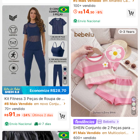
#5 Mais Vendido
em Amarelo Camisetas básicas casuais
Respirável, Roupas de Verão Femini
100+ vendido
nas
14
R$
,50
-9%
Envio Nacional
0-3 Years
4
Economize R$28,70
Kit Fitness 3 Peças de Roupa de Ac
ademia Feminino – Blusa de Tule +
#8 Mais Vendido
em novo Conjuntos esportivos femininos
Top com Bojo + Calça Legging - Co
70+ vendido
njunto Academia Feminino 3 Peças
21
91
R$
,29
-24%
Últimos 2 dias
– Camiseta de Tule + Top com Bojo
+ Legging Feminina
Bebeilu
Envio Nacional
4-7 dias
SHEIN Conjunto de 2 Peças para M
eninas Bebês, Camiseta Solta de G
#1 Mais Vendido
em Multicolorido Conjuntos para bebês meninas
ola Redonda com Estampa Floral 3
600+ vendido