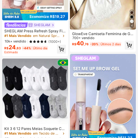
Economize R$19,27
SHEGLAM
4
SHEGLAM Press Refresh Spray Fix
GlowEve Camiseta Feminina de Gol
ador Marca De Beleza CosméTicos
#1 Mais Vendido
em Natural Spray de fixação
a Redonda com Patchwork de Ren
700+ vendido
Maquiagem Para Mulheres E Menin
10k+ vendido
(1000+)
da, Casual e Versátil para Uso Diári
40
as
R$
,76
-20%
Últimos 2 dias
24
o
R$
,63
-44%
Último dia
Estimado
Kit 3 6 12 Pares Meias Soquete Ca
no Curto Unissex Multicolorido 40-
#1 Mais Vendido
em Tecido de malha Meias masculinas até o tornozel
46
Economize R$11,23