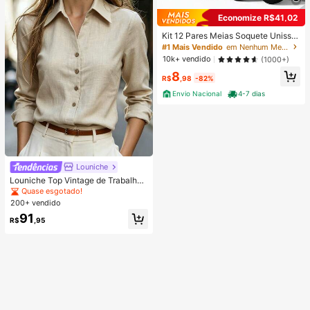
Economize R$41,02
Kit 12 Pares Meias Soquete Unisse
x Cano Curto Preta Ou Branca 35-
#1 Mais Vendido
em Nenhum Meias Femininas
40
10k+ vendido
(1000+)
8
R$
,98
-82%
Envio Nacional
4-7 dias
Louniche
Louniche Top Vintage de Trabalho
para Mulheres, Top de Manga Long
Quase esgotado!
a com Gola e Abotoamento Único,
200+ vendido
Top Elegante Versátil e Emagreced
91
or para Primavera e Outono
R$
,95