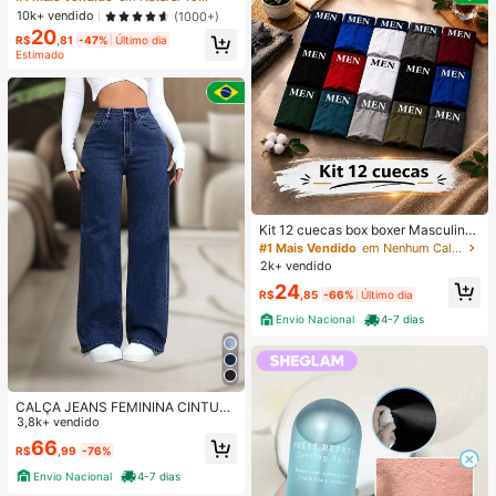
eza CosméTicos Maquiagem Para
10k+ vendido
(1000+)
Mulheres E Meninas
20
R$
,81
-47%
Último dia
Estimado
Kit 12 cuecas box boxer Masculinas
Premium Microfibra Confort Boxer o
#1 Mais Vendido
em Nenhum Calções de banho masculinos
u 4
2k+ vendido
24
R$
,85
-66%
Último dia
Envio Nacional
4-7 dias
CALÇA JEANS FEMININA CINTUR
A ALTA PANTALONA WIDE LEG LIS
3,8k+ vendido
A DENIM PREMIUM-11.11 Promoçã
66
R$
,99
-76%
o Cor Preto
Envio Nacional
4-7 dias