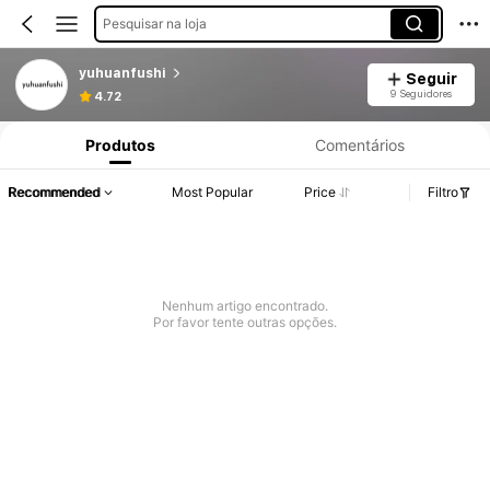
Pesquisar na loja
yuhuanfushi
Seguir
9 Seguidores
4.72
Produtos
Comentários
Recommended
Most Popular
Price
Filtro
Nenhum artigo encontrado.
Por favor tente outras opções.