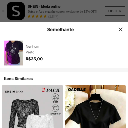
SHEIN - Moda online
×
OBTER
Baixe o App e ganhe cupom exclusivo de 15% OFF!
(2,847)
Semelhante
Nenhum
Preto
R$35,00
Itens Similares