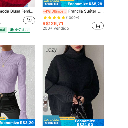
Economize R$5,28
eminin Trico Trança Manga Bufante Blogueira
Franclia Suéter Casual de Gola Alta de Manga Longa em Fleece de Cor Sólida para Outono e Inverno, Top de Manga Longa Tricotada para o Outono
-4%
Últimos 2 dias
(1000+)
o
R$126,71
200+ vendido
nal
4-7 dias
11
Economize
Economize R$3,20
R$24,90