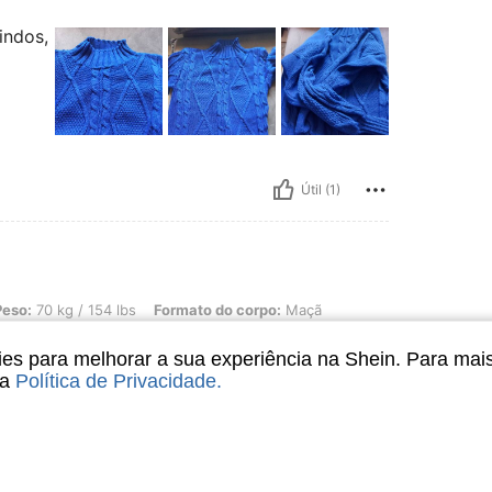
indos,
Útil (1)
 154 lbs, Formato do corpo: Maçã, Cintura: 97 cm / 38 in, Busto: 92 cm / 36 in, Q
Peso:
70 kg / 154 lbs
Formato do corpo:
Maçã
cm / 35 in
Cor:
Preto
Tamanho:
Unico
s para melhorar a sua experiência na Shein. Para mai
e pela qualidade e preço
sa
Política de Privacidade
.