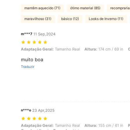
mantêm aquecido (71)
ótimo material (85)
recompraria 
maravilhoso (31)
básico (12)
Looks de Inverno (11)
m***7
11 Sep,2024
Adaptação Geral: Tamanho Real, Altura: 174 cm / 69 in, Cor: Azul R
Adaptação Geral:
Tamanho Real
Altura:
174 cm / 69 in
C
muito boa
Traduzir
n***o
23 Apr,2025
Adaptação Geral: Tamanho Real, Altura: 155 cm / 61 in, Peso: 60 kg 
Adaptação Geral:
Tamanho Real
Altura:
155 cm / 61 in
P