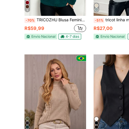
9
TRICOZHU Blusa Feminina TRANCADA GROSSO COLA ALTO INVERNO TRICO Blusinha Manga longo MODA 2025
tricot linha manga p
-70%
-51%
R$59,99
R$27,00
Envio Nacional
4-7 dias
Envio Nacional