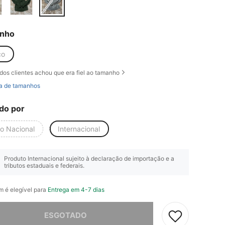
nho
co
dos clientes achou que era fiel ao tamanho
a de tamanhos
do por
io Nacional
Internacional
Produto Internacional sujeito à declaração de importação e a
tributos estaduais e federais.
em é elegível para
Entrega em 4-7 dias
e, este produto está esgotado.
ESGOTADO