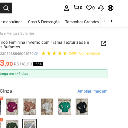
0
0
ar. Press Enter to select.
s masculinas
Casa & Decoração
Tamanhos Grandes
Joias e acessó
ada e Mangas Bufantes
Tricô Feminina Inverno com Trama Texturizada e
s Bufantes
z2305238649006170
(500+ Comentários)
3
,90
R$118,90
-55%
ICE AND AVAILABILITY
trega em 4-7 dias
Cinza
Ampliar imagem