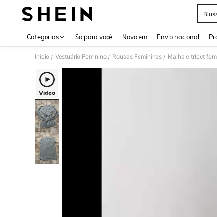
Blus
Use up 
Categorias
Só para você
Novo em
Envio nacional
Pr
Início
Vestuário Feminino
Roupas Femininas
Malha e tricot fem
/
/
/
Video