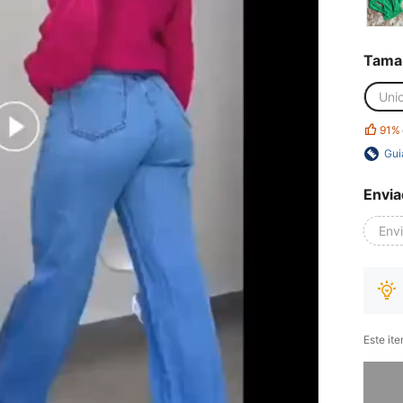
Tama
Uni
91%
Gui
Envia
Env
Este it
Desculp