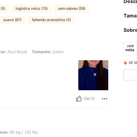
Descr
(5)
logística veloz (15)
sem odores (59)
Tama
suave (87)
faltando acessórios (3)
Sobre
oyal, Tamanho: Unico
or:
Azul Royal
Tamanho:
Unico
1K V
Útil (1)
/ 132 lbs, Cor: Azul Royal, Tamanho: Unico
eso:
60 kg / 132 lbs