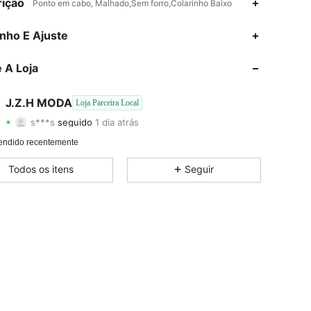
ição
Ponto em cabo, Malhado,Sem forro,Colarinho Baixo
4,86
72
433
nho E Ajuste
4,86
72
433
 A Loja
4,86
72
433
J.Z.H MODA
Loja Parceira Local
s***s
seguido
1 dia atrás
4,86
72
433
Classificação
Itens
Seguidores
endido recentemente
4,86
72
433
Todos os itens
Seguir
4,86
72
433
4,86
72
433
4,86
72
433
4,86
72
433
4,86
72
433