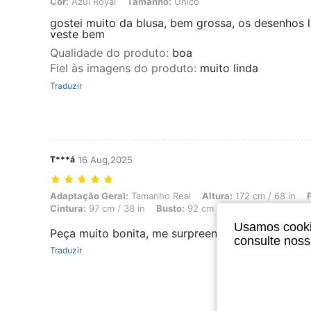
Cor:
Azul Royal
Tamanho:
Unico
gostei muito da blusa, bem grossa, os desenhos l
veste bem
Qualidade do produto
:
boa
Fiel às imagens do produto
:
muito linda
Traduzir
T***á
16 Aug,2025
Adaptação Geral: Tamanho Real, Altura: 172 cm / 68 in, Peso: 70 kg /
Adaptação Geral:
Tamanho Real
Altura:
172 cm / 68 in
Cintura:
97 cm / 38 in
Busto:
92 cm / 36 in
Quadris:
90 
Usamos cookie
Peça muito bonita, me surpreendeu positivament
consulte nos
Traduzir